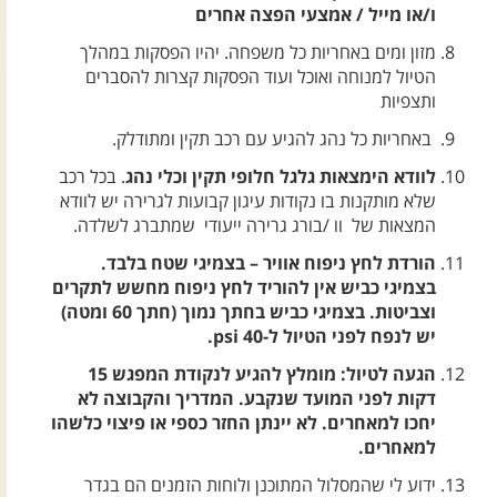
ו/או מייל / אמצעי הפצה אחרים
מזון ומים באחריות כל משפחה. יהיו הפסקות במהלך
הטיול למנוחה ואוכל ועוד הפסקות קצרות להסברים
ותצפיות
באחריות כל נהג להגיע עם רכב תקין ומתודלק.
לוודא הימצאות גלגל חלופי תקין וכלי נהג
. בכל רכב
שלא מותקנות בו נקודות עיגון קבועות לגרירה יש לוודא
המצאות של וו /בורג גרירה ייעודי שמתברג לשלדה.
הורדת לחץ ניפוח אוויר – בצמיגי שטח בלבד.
בצמיגי כביש אין להוריד לחץ ניפוח מחשש לתקרים
וצביטות. בצמיגי כביש בחתך נמוך (חתך 60 ומטה)
יש לנפח לפני הטיול ל-40 psi.
הגעה לטיול: מומלץ להגיע לנקודת המפגש 15
דקות לפני המועד שנקבע. המדריך והקבוצה לא
יחכו למאחרים. לא יינתן החזר כספי או פיצוי כלשהו
למאחרים.
ידוע לי שהמסלול המתוכנן ולוחות הזמנים הם בגדר