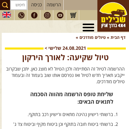
הרשמה
כניסה
טיולי 4X4
בארץ
דף הבית
»
טיולים מודרכים
»
מסעות
בעולם
24.08.2021
שלישי
>
טיולים
לרכב פנאי
טיול שקיעה: לאורך הירקון
הדרכות
נהיגה
ההרשמה לטיול זה הסתיימה ולכן הטיול לא מוצג כאן. יתכן שבקרוב
המדריכים
שלנו
ייקבע תאריך חדש לטיול ואז נפרסם אותו שוב בעמוד זה ובעמוד
טיולים מודרכים.
חנות
שבילים
שליחת טופס הרשמה מהווה הסכמה
הירשמו לניוזלטר שבילים
לתנאים הבאים:
הבלוג של יואב קווה
ברשותי רישיון נהיגה מתאים ורישיון רכב בתוקף.
פודקאסט ג'יפאות
ברשותי ביטוח חובה בתוקף וכן ביטוח מקיף וביטוח צד ג'