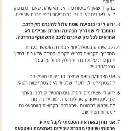
בתוקף.
צרו קשר עם שבילים
במקרה שאין לי ביטוח כזה, אני מאשר/ת שאם ייגרם נזק
אודות יואב קווה והאתר שבילים
לי או לאחרים לא יהיו לי כל תביעות כלפי חברת שבילים.
ידוע לי כי בנסיעת שטח עלול להיגרם נזק לרכב,
והוסבר לי שמדריך הנהיגה וחברת שבילים לא
אחראים לכל נזק שייגרם לרכב המשתתף בהדרכה.
רכב שיתקע במסלול יחולץ במידת האפשר בעזרת
המדריך והקבוצה לכביש הקרוב. במידה שלא ניתן לחלץ
יוזמן גרר. עלות הגרר והחילוץ תחול על בעל
הרכב/המטייל.
אני מצהיר/ה בזאת שמצבי הבריאותי מאפשר לי
להצטרף לטיול. ידוע לי שלטיול לא מצטרף צוות רפואי.
ידוע לי שצילומים והסרטונים מהטיול יפורסמו באתר
שבילים, פייסבוק שבילים ועוד. לשבילים הזכות
להשתמש בתמונות שיתפרסמו בקבוצות הווטסאפ גם
למטרות מסחריות.
אני נותן בזאת את הסכמתי לקבל מידע
פרסומי/שיווקי מחברת שבילים באמצעות וואטסאפ