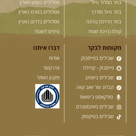
בחר מסלול טיול
מסלולים בצפון הארץ
בלדה בין כוכבים במכתש רמון-
למגוון רכבי שטח
בחר טיול מודרך
מסלולים במרכז הארץ
בחרנו לילה מיוחד לטיול מיוחד!
השמיים יהיו נקיים, הכוכבים ...
בחר הדרכת נהיגה
מסלולים בדרום הארץ
[המשך]
קורס נהיגת שטח
טיפים לשטח
14.08.2026
שישי
- מעיינות
מקומות לבקר
דברו איתנו
ואתגרים בצפון הרמה
שבילים בפייסבוק
אודות
מסלול חדש בצפון רמת הגולן בהובלת
מדריך תושב האזור. המסלול ...
פייסבוק - קהילה
צרו קשר
[המשך]
שבילים ביוטיוב
תקנון האתר
הבלוג של יואב קווה
15.08.2026
שבת
- חדש! נופי
פודקאסט ג'יפאות
הגליל ונחל צלמון
נצא מצומת גולנו למסע שטח מרתק
שבילים באינסטגרם
בגליל. נבקר בקבר יתרו, ...
[המשך]
שבילים בטיקטוק