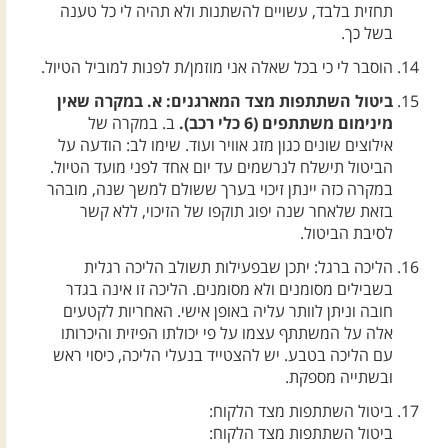
תחזית בלבד, עשויים להשתנות ולא תהיה לי כל טענה
בשל כך.
הוסבר לי כי בכל שאלה אני מוזמן/ת לפנות למוביל הטיול.
ביטול השתתפות מצד המארגנים: א. במקרה שאין
מינימום משתתפים (6 כלי רכב).
ב. במקרה של
אילוצים שונים כגון מזג אוויר ועוד. שימו לב: הודעה על
הביטול תישלח לנרשמים עד יום אחד לפני מועד הטיול.
במקרה כזה יינתן זיכוי בערך ששולם למשך שנה, מובהר
בזאת שלאחר שנה יפוג תוקפו של הזיכוי, ללא קשר
לסיבת הביטול.
הליכה ברגל: יתכן שבפעילות תשולב הליכה רגלית
בשבילים מסומנים ולא מסומנים. הליכה זו אינה בגדר
חובה וניתן לוותר עליה באופן אישי. האחריות לקטעים
אלה על המשתתף עצמו על פי יכולתו הפיזית והיכרותו
עם הליכה בטבע. יש להצטייד בנעלי הליכה, כיסוי ראש
ובשתייה מספקת.
ביטול השתתפות מצד הלקוח:
ביטול השתתפות מצד הלקוח: