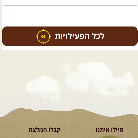
כל הפעילויות
.
טיולים מודרכים בארץ
.
12.08.2026
רביעי
- רכבי פנאי
בשבילי עמק המעיינות
מי לא צריך בימים אלו קצת טבע
ואנרגיות טובות .... מועדון ...
[המשך]
טיילו איתנו
קבלו המלצה
12-13.08.2026
רביעי-חמישי
-