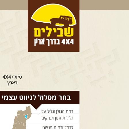
טיולי 4X4
בארץ
בחר מסלול לניווט עצמי
רמת הגולן וגליל עליון
גליל תחתון ועמקים
כרמל ורמות מנשה