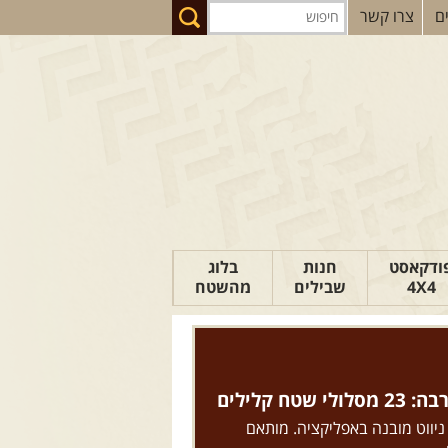
ם
צרו קשר
ודקאסט
חנות
בלוג
4X4
שבילים
מהשטח
הבלוג של יואב
פודקאסט ג'יפאות
טיפים לנהיגה
טח קלילים
כתבות
 ניווט מובנה באפליקציה. מותאם