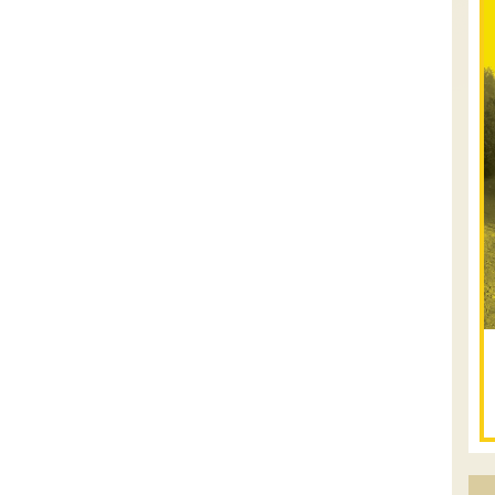
.
טיולים מודרכי
07.08.2026
שישי
- קיץ
רטוב ברמת סירין
רמת סירין ונחל תבור- שילוב מיוחד של נופי
עמק והר, מעיינות צוננים, אתגרי שטח
מדודים, בעלי חיים שבדרך, הכל בתא שטח
אחד! נבקר ב-4-5 מעיינות שלכל אחד יש
את ...
[המשך]
07-08.08.2026
שישי-שבת
- שישי לילה בבקעת צין
ושבת בעין עקב