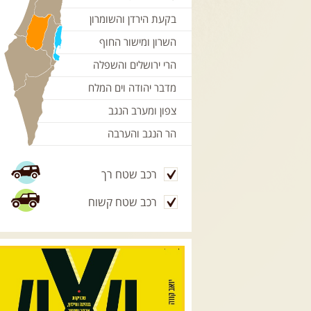
בקעת הירדן והשומרון
השרון ומישור החוף
הרי ירושלים והשפלה
מדבר יהודה וים המלח
צפון ומערב הנגב
הר הנגב והערבה
רכב שטח רך
רכב שטח קשוח