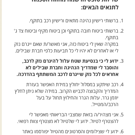
צרו קשר עם שבילים
לתנאים הבאים:
אודות יואב קווה והאתר שבילים
ברשותי רישיון נהיגה מתאים ורישיון רכב בתוקף.
ברשותי ביטוח חובה בתוקף וכן ביטוח מקיף וביטוח צד ג'
בתוקף.
במקרה שאין לי ביטוח כזה, אני מאשר/ת שאם ייגרם נזק
לי או לאחרים לא יהיו לי כל תביעות כלפי חברת שבילים.
ידוע לי כי בנסיעת שטח עלול להיגרם נזק לרכב,
והוסבר לי שמדריך הנהיגה וחברת שבילים לא
אחראים לכל נזק שייגרם לרכב המשתתף בהדרכה.
רכב שיתקע במסלול יחולץ במידת האפשר בעזרת
המדריך והקבוצה לכביש הקרוב. במידה שלא ניתן לחלץ
יוזמן גרר. עלות הגרר והחילוץ תחול על בעל
הרכב/המטייל.
אני מצהיר/ה בזאת שמצבי הבריאותי מאפשר לי
להצטרף לטיול. ידוע לי שלטיול לא מצטרף צוות רפואי.
ידוע לי שצילומים והסרטונים מהטיול יפורסמו באתר