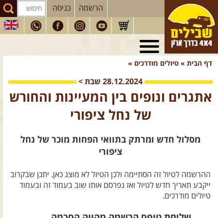
הרשמה
כניסה
טיולי 4X4
בארץ
דף הבית
»
טיולים מודרכים
»
מסעות
בעולם
28.12.2024
שבת
>
טיולים
לרכב פנאי
אתגרים ונופים בין המעיינות והחורש
הדרכות
נהיגה
של נחל ציפורי
המדריכים
שלנו
‎מסלול חדש ומרתק בתוואי הפחות מוכר של נחל
חנות
שבילים
ציפורי
הירשמו לניוזלטר שבילים
ההרשמה לטיול זה הסתיימה ולכן הטיול לא מוצג כאן. יתכן שבקרוב
הבלוג של יואב קווה
ייקבע תאריך חדש לטיול ואז נפרסם אותו שוב בעמוד זה ובעמוד
טיולים מודרכים.
פודקאסט ג'יפאות
שליחת טופס הרשמה מהווה הסכמה