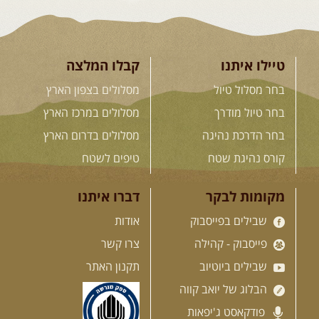
ואנרגיות טובות .... מועדון ...
[המשך]
טיילו איתנו
קבלו המלצה
12-13.08.2026
רביעי-חמישי
-
בחר מסלול טיול
מסלולים בצפון הארץ
בלדה בין כוכבים במכתש רמון-
למגוון רכבי שטח
בחר טיול מודרך
מסלולים במרכז הארץ
בחרנו לילה מיוחד לטיול מיוחד!
השמיים יהיו נקיים, הכוכבים ...
בחר הדרכת נהיגה
מסלולים בדרום הארץ
[המשך]
קורס נהיגת שטח
טיפים לשטח
14.08.2026
שישי
- מעיינות
מקומות לבקר
דברו איתנו
ואתגרים בצפון הרמה
שבילים בפייסבוק
אודות
מסלול חדש בצפון רמת הגולן בהובלת
מדריך תושב האזור. המסלול ...
פייסבוק - קהילה
צרו קשר
[המשך]
שבילים ביוטיוב
תקנון האתר
הבלוג של יואב קווה
15.08.2026
שבת
- חדש! נופי
פודקאסט ג'יפאות
הגליל ונחל צלמון