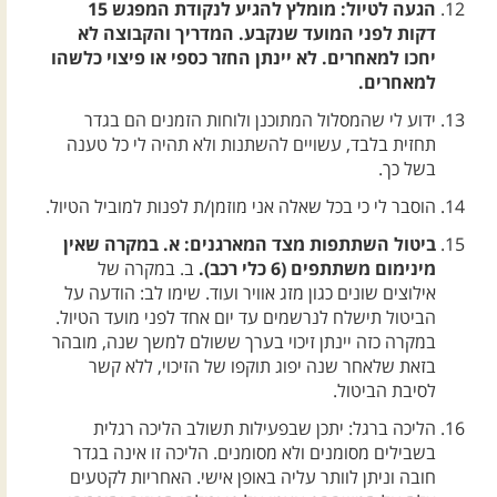
הגעה לטיול: מומלץ להגיע לנקודת המפגש 15
דקות לפני המועד שנקבע. המדריך והקבוצה לא
יחכו למאחרים. לא יינתן החזר כספי או פיצוי כלשהו
למאחרים.
ידוע לי שהמסלול המתוכנן ולוחות הזמנים הם בגדר
תחזית בלבד, עשויים להשתנות ולא תהיה לי כל טענה
בשל כך.
הוסבר לי כי בכל שאלה אני מוזמן/ת לפנות למוביל הטיול.
ביטול השתתפות מצד המארגנים: א. במקרה שאין
מינימום משתתפים (6 כלי רכב).
ב. במקרה של
אילוצים שונים כגון מזג אוויר ועוד. שימו לב: הודעה על
הביטול תישלח לנרשמים עד יום אחד לפני מועד הטיול.
במקרה כזה יינתן זיכוי בערך ששולם למשך שנה, מובהר
בזאת שלאחר שנה יפוג תוקפו של הזיכוי, ללא קשר
לסיבת הביטול.
הליכה ברגל: יתכן שבפעילות תשולב הליכה רגלית
בשבילים מסומנים ולא מסומנים. הליכה זו אינה בגדר
חובה וניתן לוותר עליה באופן אישי. האחריות לקטעים