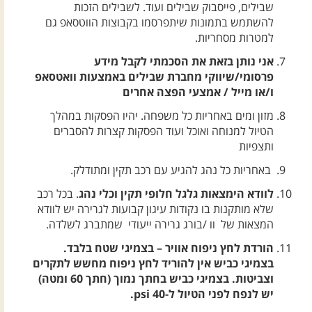
שבילים, פייסבוק שבילים ועוד. לשבילים הזכות
להשתמש בתמונות שיתפרסמו בקבוצות הווטסאפ גם
למטרות מסחריות.
אני נותן בזאת את הסכמתי לקבל מידע
פרסומי/שיווקי מחברת שבילים באמצעות וואטסאפ
ו/או מייל / אמצעי הפצה אחרים
מזון ומים באחריות כל משפחה. יהיו הפסקות במהלך
הטיול למנוחה ואוכל ועוד הפסקות קצרות להסברים
ותצפיות
באחריות כל נהג להגיע עם רכב תקין ומתודלק.
לוודא הימצאות גלגל חלופי תקין וכלי נהג
. בכל רכב
שלא מותקנות בו נקודות עיגון קבועות לגרירה יש לוודא
המצאות של וו /בורג גרירה ייעודי שמתברג לשלדה.
הורדת לחץ ניפוח אוויר – בצמיגי שטח בלבד.
בצמיגי כביש אין להוריד לחץ ניפוח מחשש לתקרים
וצביטות. בצמיגי כביש בחתך נמוך (חתך 60 ומטה)
יש לנפח לפני הטיול ל-40 psi.