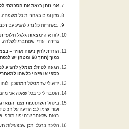
אני נותן בזאת את הסכמתי לק
מזון ומים באחריות כל משפחה. 
באחריות כל נהג להגיע עם רכב 
לוודא הימצאות גלגל חלופי תקי
גרירה ייעודי שמתברג לשלדה.
הורדת לחץ ניפוח אוויר – בצ
נמוך (חתך 60 ומטה) יש לנפח לפני הטיול ל-40 psi.
כספי או פיצוי כלשהו למאחרי
ידוע לי שהמסלול המתוכנן ולוח
הוסבר לי כי בכל שאלה אני מוזמן
ביטול השתתפות מצד המארגנים: א
ועוד. שימו לב: הודעה על הביטו
בזאת שלאחר שנה יפוג תוקפו של
הליכה ברגל: יתכן שבפעילות תשו