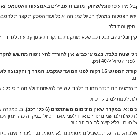
בל מידע פרסומי/שיווקי מחברת שבילים באמצעות וואטסאפ ו/או
יהיו הפסקות במהלך הטיול למנוחה ואוכל ועוד הפסקות קצרות להסבר
תקין ומתודלק.
ן וכלי נהג
. בכל רכב שלא מותקנות בו נקודות עיגון קבועות לגרירה י
מיגי שטח בלבד. בצמיגי כביש אין להוריד לחץ ניפוח מחשש לתקר
הגעה לטיול: מומלץ להגיע לנקודת המפגש 15 דקות לפני המועד שנקבע. המד
ם.
ות הזמנים הם בגדר תחזית בלבד, עשויים להשתנות ולא תהיה לי כל טע
/ת לפנות למוביל הטיול.
. במקרה שאין מינימום משתתפים (6 כלי רכב).
ב. במקרה של 
ל תישלח לנרשמים עד יום אחד לפני מועד הטיול. במקרה כזה יינתן זי
 הזיכוי, ללא קשר לסיבת הביטול.
לב הליכה רגלית בשבילים מסומנים ולא מסומנים. הליכה זו אינה בגדר