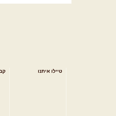
טיילו איתנו
קב
בחר מסלול טיול
מסל
בחר טיול מודרך
מסל
בחר הדרכת נהיגה
מסל
קורס נהיגת שטח
טיפ