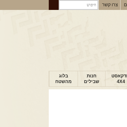
ם
צרו קשר
דקאסט
חנות
בלוג
4X4
שבילים
מהשטח
הבלוג של יואב
פודקאסט ג'יפאות
טיפים לנהיגה
כתבות