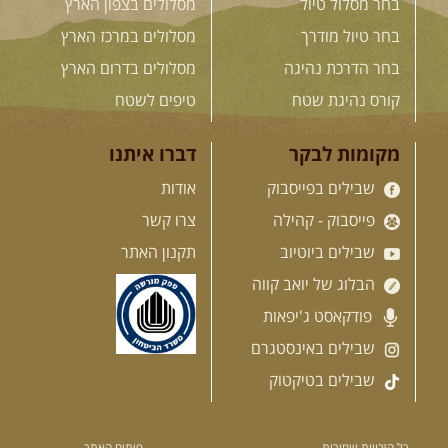
בחר מסלול טיול
מסלולים בצפון הארץ
בשבילי עמק המעיינות
מי לא צריך בימים אלו קצת טבע
בחר טיול מודרך
מסלולים במרכז הארץ
ואנרגיות טובות .... מועדון ...
[המשך]
בחר הדרכת נהיגה
מסלולים בדרום הארץ
קורס נהיגת שטח
טיפים לשטח
12-13.08.2026
רביעי-חמישי
-
מקומות לבקר
דברו איתנו
בלדה בין כוכבים במכתש רמון-
למגוון רכבי שטח
שבילים בפייסבוק
אודות
בחרנו לילה מיוחד לטיול מיוחד!
פייסבוק - קהילה
צרו קשר
השמיים יהיו נקיים, הכוכבים ...
[המשך]
שבילים ביוטיוב
תקנון האתר
הבלוג של יואב קווה
14.08.2026
שישי
- מעיינות
פודקאסט ג'יפאות
ואתגרים בצפון הרמה
שבילים באינסטגרם
מסלול חדש בצפון רמת הגולן בהובלת
מדריך תושב האזור. המסלול ...
שבילים בטיקטוק
[המשך]