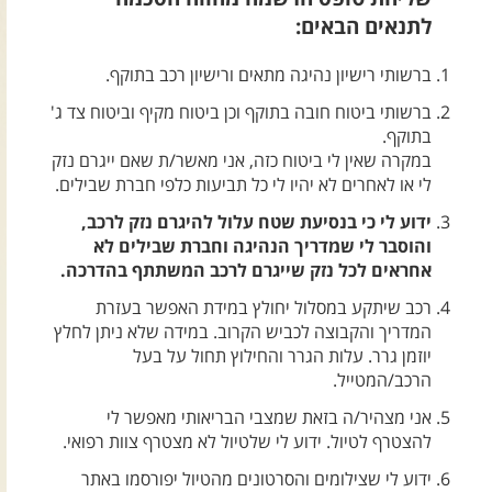
צרו קשר עם שבילים
לתנאים הבאים:
אודות יואב קווה והאתר שבילים
ברשותי רישיון נהיגה מתאים ורישיון רכב בתוקף.
ברשותי ביטוח חובה בתוקף וכן ביטוח מקיף וביטוח צד ג'
בתוקף.
במקרה שאין לי ביטוח כזה, אני מאשר/ת שאם ייגרם נזק
לי או לאחרים לא יהיו לי כל תביעות כלפי חברת שבילים.
ידוע לי כי בנסיעת שטח עלול להיגרם נזק לרכב,
והוסבר לי שמדריך הנהיגה וחברת שבילים לא
אחראים לכל נזק שייגרם לרכב המשתתף בהדרכה.
רכב שיתקע במסלול יחולץ במידת האפשר בעזרת
המדריך והקבוצה לכביש הקרוב. במידה שלא ניתן לחלץ
יוזמן גרר. עלות הגרר והחילוץ תחול על בעל
הרכב/המטייל.
אני מצהיר/ה בזאת שמצבי הבריאותי מאפשר לי
להצטרף לטיול. ידוע לי שלטיול לא מצטרף צוות רפואי.
ידוע לי שצילומים והסרטונים מהטיול יפורסמו באתר