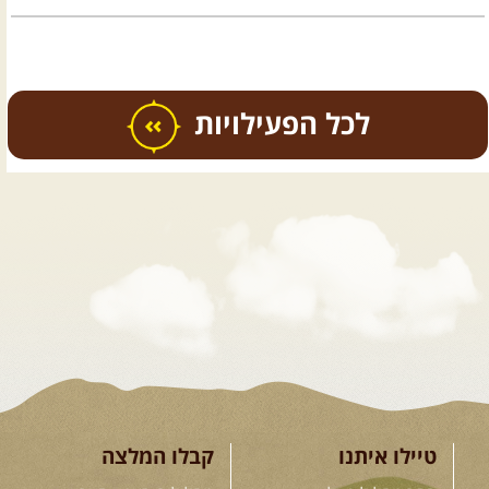
כל הפעילויות
.
טיולים מודרכים בארץ
.
08.08.2026
שבת
- חדש!
פסגות ומעיינות בגליל הירוק
נתחיל במקום קדוש ומיוחד – נבי
סבלאן בחורפיש, נמשיך בנסיעת ...
[המשך]
טיילו איתנו
קבלו המלצה
12.08.2026
רביעי
- רכבי פנאי