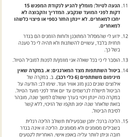
הגעה לטיול: מומלץ להגיע לנקודת המפגש 15
דקות לפני המועד שנקבע. המדריך והקבוצה לא
יחכו למאחרים. לא יינתן החזר כספי או פיצוי כלשהו
למאחרים.
ידוע לי שהמסלול המתוכנן ולוחות הזמנים הם בגדר
תחזית בלבד, עשויים להשתנות ולא תהיה לי כל טענה
בשל כך.
הוסבר לי כי בכל שאלה אני מוזמן/ת לפנות למוביל הטיול.
ביטול השתתפות מצד המארגנים: א. במקרה שאין
מינימום משתתפים (6 כלי רכב).
ב. במקרה של
אילוצים שונים כגון מזג אוויר ועוד. שימו לב: הודעה על
הביטול תישלח לנרשמים עד יום אחד לפני מועד הטיול.
במקרה כזה יינתן זיכוי בערך ששולם למשך שנה, מובהר
בזאת שלאחר שנה יפוג תוקפו של הזיכוי, ללא קשר
לסיבת הביטול.
הליכה ברגל: יתכן שבפעילות תשולב הליכה רגלית
בשבילים מסומנים ולא מסומנים. הליכה זו אינה בגדר
חובה וניתן לוותר עליה באופן אישי. האחריות לקטעים