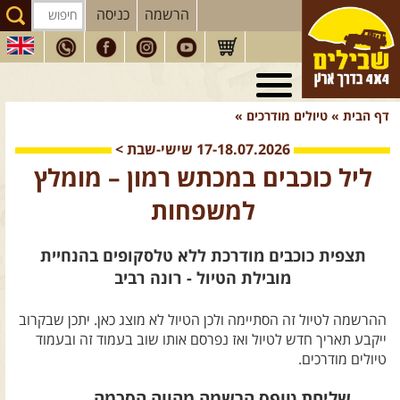
הרשמה
כניסה
טיולי 4X4
בארץ
דף הבית
»
טיולים מודרכים
»
מסעות
בעולם
17-18.07.2026
שישי-שבת
>
טיולים
לרכב פנאי
ליל כוכבים במכתש רמון – מומלץ
הדרכות
נהיגה
למשפחות
המדריכים
שלנו
תצפית כוכבים מודרכת ללא טלסקופים בהנחיית
חנות
שבילים
מובילת הטיול - רונה רביב
הירשמו לניוזלטר שבילים
ההרשמה לטיול זה הסתיימה ולכן הטיול לא מוצג כאן. יתכן שבקרוב
הבלוג של יואב קווה
ייקבע תאריך חדש לטיול ואז נפרסם אותו שוב בעמוד זה ובעמוד
טיולים מודרכים.
פודקאסט ג'יפאות
שליחת טופס הרשמה מהווה הסכמה