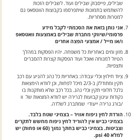
שבילים, פייסבוק שבילים ועוד. לשבילים הזכות
להשתמש בתמונות שיתפרסמו בקבוצות הווטסאפ גם
למטרות מסחריות.
אני נותן בזאת את הסכמתי לקבל מידע
פרסומי/שיווקי מחברת שבילים באמצעות וואטסאפ
ו/או מייל / אמצעי הפצה אחרים
מזון ומים באחריות כל משפחה. יהיו הפסקות במהלך
הטיול למנוחה ואוכל ועוד הפסקות קצרות להסברים
ותצפיות.
ציוד חילוץ וכלי עבודה: באחריות כל נהג להגיע עם רכב
תקין ומתודלק ב-2/3 מיכל לפחות, וכן לוודא הימצאות
גלגל חלופי תקין וכלי נהג. בכל רכב שלא מותקנות בו
נקודות עיגון קבועות לגרירה יש לוודא המצאות של וו
/בורג גרירה ייעודי שמתברג לשלדה.
הורדת לחץ ניפוח אוויר – בצמיגי שטח בלבד.
בצמיגי כביש אין להוריד לחץ ניפוח מחשש לתקרים
וצביטות. בצמיגי כביש בחתך נמוך (60 או פחות) יש
למלא 40 psi.