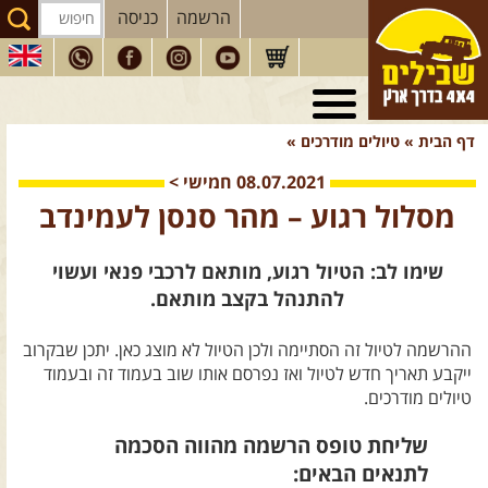
הרשמה
כניסה
טיולי 4X4
בארץ
דף הבית
»
טיולים מודרכים
»
מסעות
בעולם
08.07.2021
חמישי
>
טיולים
לרכב פנאי
מסלול רגוע – מהר סנסן לעמינדב
הדרכות
נהיגה
שימו לב: הטיול רגוע, מותאם לרכבי פנאי ועשוי
המדריכים
שלנו
להתנהל בקצב מותאם.
חנות
שבילים
ההרשמה לטיול זה הסתיימה ולכן הטיול לא מוצג כאן. יתכן שבקרוב
הירשמו לניוזלטר שבילים
ייקבע תאריך חדש לטיול ואז נפרסם אותו שוב בעמוד זה ובעמוד
טיולים מודרכים.
הבלוג של יואב קווה
שליחת טופס הרשמה מהווה הסכמה
פודקאסט ג'יפאות
לתנאים הבאים: