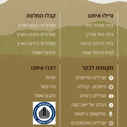
טיילו איתנו
קבלו המלצה
12-13.08.2026
רביעי-חמישי
-
בחר מסלול טיול
מסלולים בצפון הארץ
בלדה בין כוכבים במכתש רמון-
למגוון רכבי שטח
בחר טיול מודרך
מסלולים במרכז הארץ
בחרנו לילה מיוחד לטיול מיוחד!
השמיים יהיו נקיים, הכוכבים ...
בחר הדרכת נהיגה
מסלולים בדרום הארץ
[המשך]
קורס נהיגת שטח
טיפים לשטח
14.08.2026
שישי
- מעיינות
מקומות לבקר
דברו איתנו
ואתגרים בצפון הרמה
שבילים בפייסבוק
אודות
מסלול חדש בצפון רמת הגולן בהובלת
מדריך תושב האזור. המסלול ...
פייסבוק - קהילה
צרו קשר
[המשך]
שבילים ביוטיוב
תקנון האתר
הבלוג של יואב קווה
15.08.2026
שבת
- חדש! נופי
פודקאסט ג'יפאות
הגליל ונחל צלמון
נצא מצומת גולנו למסע שטח מרתק
שבילים באינסטגרם
בגליל. נבקר בקבר יתרו, ...
[המשך]