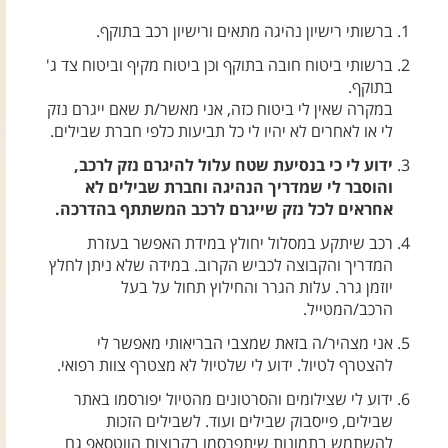
צרו קשר עם שבילים
ברשותי רישיון נהיגה מתאים ורישיון רכב בתוקף.
אודות יואב קווה והאתר שבילים
ברשותי ביטוח חובה בתוקף וכן ביטוח מקיף וביטוח צד ג'
בתוקף.
במקרה שאין לי ביטוח כזה, אני מאשר/ת שאם ייגרם נזק
לי או לאחרים לא יהיו לי כל תביעות כלפי חברת שבילים.
ידוע לי כי בנסיעת שטח עלול להיגרם נזק לרכב,
והוסבר לי שמדריך הנהיגה וחברת שבילים לא
אחראים לכל נזק שייגרם לרכב המשתתף בהדרכה.
רכב שיתקע במסלול יחולץ במידת האפשר בעזרת
המדריך והקבוצה לכביש הקרוב. במידה שלא ניתן לחלץ
יוזמן גרר. עלות הגרר והחילוץ תחול על בעל
הרכב/המטייל.
אני מצהיר/ה בזאת שמצבי הבריאותי מאפשר לי
להצטרף לטיול. ידוע לי שלטיול לא מצטרף צוות רפואי.
ידוע לי שצילומים והסרטונים מהטיול יפורסמו באתר
שבילים, פייסבוק שבילים ועוד. לשבילים הזכות
להשתמש בתמונות שיתפרסמו בקבוצות הווטסאפ גם