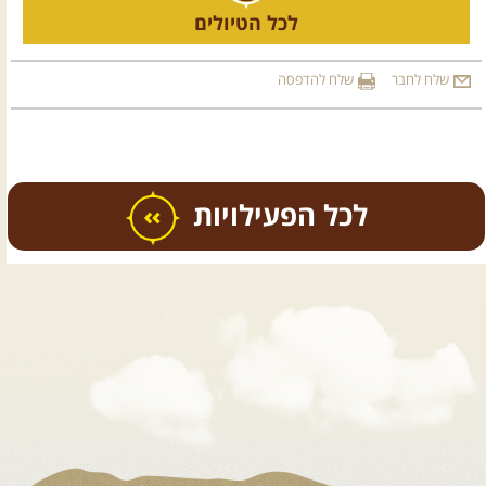
לכל הטיולים
שלח לחבר
שלח להדפסה
כל הפעילויות
.
טיולים מודרכים בארץ
.
12.08.2026
רביעי
- רכבי פנאי
בשבילי עמק המעיינות
מי לא צריך בימים אלו קצת טבע
ואנרגיות טובות .... מועדון ...
[המשך]