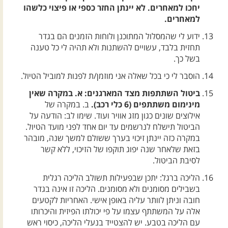
יחכו למאחרים. לא יינתן החזר כספי או פיצוי כלשהו
למאחרים.
ידוע לי שהמסלול המתוכנן ולוחות הזמנים הם בגדר
תחזית בלבד, עשויים להשתנות ולא תהיה לי כל טענה
בשל כך.
הוסבר לי כי בכל שאלה אני מוזמן/ת לפנות למוביל הטיול.
ביטול השתתפות מצד המארגנים: א. במקרה שאין
מינימום משתתפים (6 כלי רכב).
ב. במקרה של
אילוצים שונים כגון מזג אוויר ועוד. שימו לב: הודעה על
הביטול תישלח לנרשמים עד יום אחד לפני מועד הטיול.
במקרה כזה יינתן זיכוי בערך ששולם למשך שנה, מובהר
בזאת שלאחר שנה יפוג תוקפו של הזיכוי, ללא קשר
לסיבת הביטול.
הליכה ברגל: יתכן שבפעילות תשולב הליכה רגלית
בשבילים מסומנים ולא מסומנים. הליכה זו אינה בגדר
חובה וניתן לוותר עליה באופן אישי. האחריות לקטעים
אלה על המשתתף עצמו על פי יכולתו הפיזית והיכרותו
עם הליכה בטבע. יש להצטייד בנעלי הליכה, כיסוי ראש