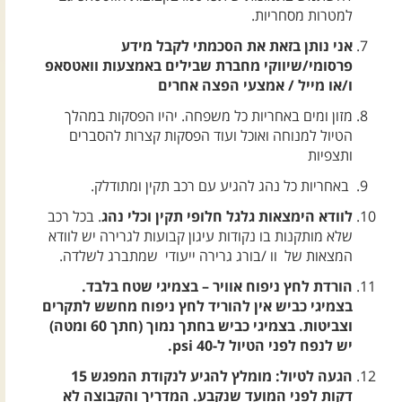
למטרות מסחריות.
אני נותן בזאת את הסכמתי לקבל מידע
פרסומי/שיווקי מחברת שבילים באמצעות וואטסאפ
ו/או מייל / אמצעי הפצה אחרים
מזון ומים באחריות כל משפחה. יהיו הפסקות במהלך
הטיול למנוחה ואוכל ועוד הפסקות קצרות להסברים
ותצפיות
באחריות כל נהג להגיע עם רכב תקין ומתודלק.
לוודא הימצאות גלגל חלופי תקין וכלי נהג
. בכל רכב
שלא מותקנות בו נקודות עיגון קבועות לגרירה יש לוודא
המצאות של וו /בורג גרירה ייעודי שמתברג לשלדה.
הורדת לחץ ניפוח אוויר – בצמיגי שטח בלבד.
בצמיגי כביש אין להוריד לחץ ניפוח מחשש לתקרים
וצביטות. בצמיגי כביש בחתך נמוך (חתך 60 ומטה)
יש לנפח לפני הטיול ל-40 psi.
הגעה לטיול: מומלץ להגיע לנקודת המפגש 15
דקות לפני המועד שנקבע. המדריך והקבוצה לא