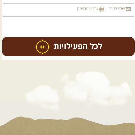
שלח לחבר
שלח להדפסה
כל הפעילויות
.
טיולים מודרכים בארץ
.
12.08.2026
רביעי
- רכבי פנאי
בשבילי עמק המעיינות
מי לא צריך בימים אלו קצת טבע
ואנרגיות טובות .... מועדון ...
[המשך]