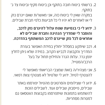
צרו קשר עם שבילים
ברשותי ביטוח חובה בתוקף וכן ביטוח מקיף וביטוח צד ג'
בתוקף.
אודות יואב קווה והאתר שבילים
במקרה שאין לי ביטוח כזה, אני מאשר/ת שאם ייגרם נזק
לי או לאחרים לא יהיו לי כל תביעות כלפי חברת שבילים.
ידוע לי כי בנסיעת שטח עלול להיגרם נזק לרכב,
והוסבר לי שמדריך הנהיגה וחברת שבילים לא
אחראים לכל נזק שייגרם לרכב המשתתף בהדרכה.
רכב שיתקע במסלול יחולץ במידת האפשר בעזרת
המדריך והקבוצה לכביש הקרוב. במידה שלא ניתן לחלץ
יוזמן גרר. עלות הגרר והחילוץ תחול על בעל
הרכב/המטייל.
אני מצהיר/ה בזאת שמצבי הבריאותי מאפשר לי
להצטרף לטיול. ידוע לי שלטיול לא מצטרף צוות רפואי.
ידוע לי שצילומים והסרטונים מהטיול יפורסמו באתר
שבילים, פייסבוק שבילים ועוד. לשבילים הזכות
להשתמש בתמונות שיתפרסמו בקבוצות הווטסאפ גם
למטרות מסחריות.