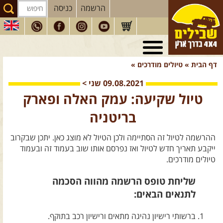
הרשמה
כניסה
טיולי 4X4
בארץ
דף הבית
»
טיולים מודרכים
»
מסעות
בעולם
09.08.2021
שני
>
טיולים
לרכב פנאי
טיול שקיעה: עמק האלה ופארק
הדרכות
נהיגה
בריטניה
המדריכים
שלנו
ההרשמה לטיול זה הסתיימה ולכן הטיול לא מוצג כאן. יתכן שבקרוב
חנות
שבילים
ייקבע תאריך חדש לטיול ואז נפרסם אותו שוב בעמוד זה ובעמוד
טיולים מודרכים.
הירשמו לניוזלטר שבילים
שליחת טופס הרשמה מהווה הסכמה
הבלוג של יואב קווה
לתנאים הבאים:
פודקאסט ג'יפאות
ברשותי רישיון נהיגה מתאים ורישיון רכב בתוקף.