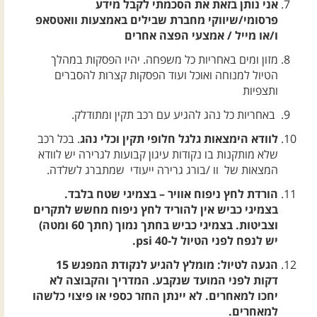
אני נותן בזאת את הסכמתי לקבל מידע
פרסומי/שיווקי מחברת שבילים באמצעות וואטסאפ
ו/או מייל / אמצעי הפצה אחרים
מזון ומים באחריות כל משפחה. יהיו הפסקות במהלך
הטיול למנוחה ואוכל ועוד הפסקות קצרות להסברים
ותצפיות
באחריות כל נהג להגיע עם רכב תקין ומתודלק.
לוודא הימצאות גלגל חלופי תקין וכלי נהג
. בכל רכב
שלא מותקנות בו נקודות עיגון קבועות לגרירה יש לוודא
המצאות של וו /בורג גרירה ייעודי שמתברג לשלדה.
הורדת לחץ ניפוח אוויר – בצמיגי שטח בלבד.
בצמיגי כביש אין להוריד לחץ ניפוח מחשש לתקרים
וצביטות. בצמיגי כביש בחתך נמוך (חתך 60 ומטה)
יש לנפח לפני הטיול ל-40 psi.
הגעה לטיול: מומלץ להגיע לנקודת המפגש 15
דקות לפני המועד שנקבע. המדריך והקבוצה לא
יחכו למאחרים. לא יינתן החזר כספי או פיצוי כלשהו
למאחרים.