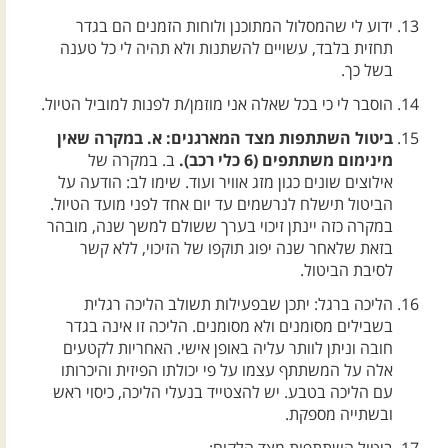
ידוע לי שהמסלול המתוכנן ולוחות הזמנים הם בגדר
תחזית בלבד, עשויים להשתנות ולא תהיה לי כל טענה
בשל כך.
הוסבר לי כי בכל שאלה אני מוזמן/ת לפנות למוביל הטיול.
ביטול השתתפות מצד המארגנים: א. במקרה שאין
מינימום משתתפים (6 כלי רכב).
ב. במקרה של
אילוצים שונים כגון מזג אוויר ועוד. שימו לב: הודעה על
הביטול תישלח לנרשמים עד יום אחד לפני מועד הטיול.
במקרה כזה יינתן זיכוי בערך ששולם למשך שנה, מובהר
בזאת שלאחר שנה יפוג תוקפו של הזיכוי, ללא קשר
לסיבת הביטול.
הליכה ברגל: יתכן שבפעילות תשולב הליכה רגלית
בשבילים מסומנים ולא מסומנים. הליכה זו אינה בגדר
חובה וניתן לוותר עליה באופן אישי. האחריות לקטעים
אלה על המשתתף עצמו על פי יכולתו הפיזית והיכרותו
עם הליכה בטבע. יש להצטייד בנעלי הליכה, כיסוי ראש
ובשתייה מספקת.