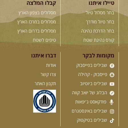
טיילו איתנו
קבלו המלצה
12-13.08.2026
רביעי-חמישי
-
בחר מסלול טיול
מסלולים בצפון הארץ
בלדה בין כוכבים במכתש רמון-
למגוון רכבי שטח
בחר טיול מודרך
מסלולים במרכז הארץ
בחרנו לילה מיוחד לטיול מיוחד!
השמיים יהיו נקיים, הכוכבים ...
בחר הדרכת נהיגה
מסלולים בדרום הארץ
[המשך]
קורס נהיגת שטח
טיפים לשטח
14.08.2026
שישי
- מעיינות
מקומות לבקר
דברו איתנו
ואתגרים בצפון הרמה
שבילים בפייסבוק
אודות
מסלול חדש בצפון רמת הגולן בהובלת
מדריך תושב האזור. המסלול ...
פייסבוק - קהילה
צרו קשר
[המשך]
שבילים ביוטיוב
תקנון האתר
הבלוג של יואב קווה
15.08.2026
שבת
- חדש! נופי
פודקאסט ג'יפאות
הגליל ונחל צלמון
נצא מצומת גולנו למסע שטח מרתק
שבילים באינסטגרם
בגליל. נבקר בקבר יתרו, ...
[המשך]
שבילים בטיקטוק