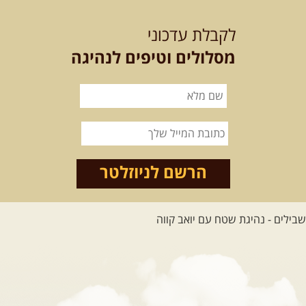
12-13.08.2026
רביעי-חמישי
-
בלדה בין כוכבים במכתש רמון-
לקבלת עדכוני
למגוון רכבי שטח
בחרנו לילה מיוחד לטיול מיוחד!
מסלולים וטיפים לנהיגה
השמיים יהיו נקיים, הכוכבים ...
[המשך]
14.08.2026
שישי
- מעיינות
ואתגרים בצפון הרמה
מסלול חדש בצפון רמת הגולן בהובלת
מדריך תושב האזור. המסלול ...
הרשם לניוזלטר
[המשך]
לכל הטיולים
.
מסעות בעולם
.