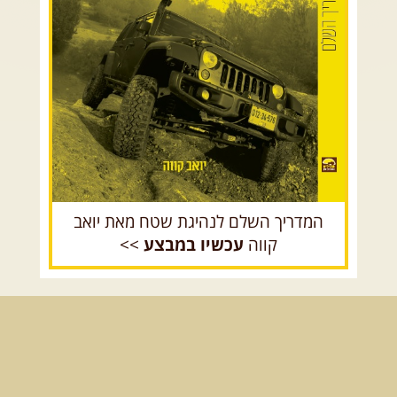
הר הנגב והערבה
בעין עקב
ניפגש בהר אבנון בנקודת התצפית
הכה מיוחדת שבו, שעת דמדומים. ...
[המשך]
רכב שטח רך
רכב שטח קשוח
08.08.2026
שבת
- חדש!
פסגות ומעיינות בגליל הירוק
נתחיל במקום קדוש ומיוחד – נבי
סבלאן בחורפיש, נמשיך בנסיעת ...
[המשך]
המדריך השלם לנהיגת שטח מאת יואב
קווה
עכשיו במבצע
>>
12.08.2026
רביעי
- רכבי פנאי
בשבילי עמק המעיינות
מי לא צריך בימים אלו קצת טבע
ואנרגיות טובות .... מועדון ...
[המשך]