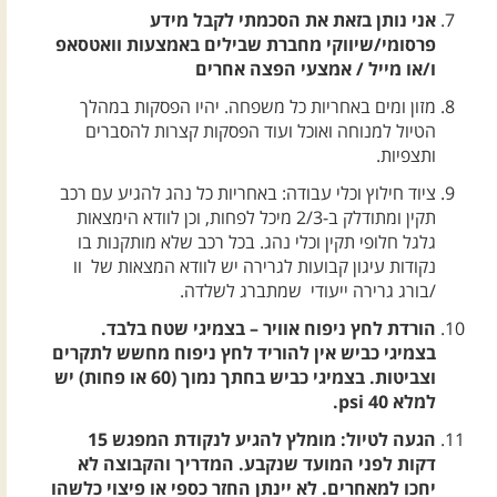
אני נותן בזאת את הסכמתי לקבל מידע
פרסומי/שיווקי מחברת שבילים באמצעות וואטסאפ
ו/או מייל / אמצעי הפצה אחרים
מזון ומים באחריות כל משפחה. יהיו הפסקות במהלך
הטיול למנוחה ואוכל ועוד הפסקות קצרות להסברים
ותצפיות.
ציוד חילוץ וכלי עבודה: באחריות כל נהג להגיע עם רכב
תקין ומתודלק ב-2/3 מיכל לפחות, וכן לוודא הימצאות
גלגל חלופי תקין וכלי נהג. בכל רכב שלא מותקנות בו
נקודות עיגון קבועות לגרירה יש לוודא המצאות של וו
/בורג גרירה ייעודי שמתברג לשלדה.
הורדת לחץ ניפוח אוויר – בצמיגי שטח בלבד.
בצמיגי כביש אין להוריד לחץ ניפוח מחשש לתקרים
וצביטות. בצמיגי כביש בחתך נמוך (60 או פחות) יש
למלא 40 psi.
הגעה לטיול: מומלץ להגיע לנקודת המפגש 15
דקות לפני המועד שנקבע. המדריך והקבוצה לא
יחכו למאחרים. לא יינתן החזר כספי או פיצוי כלשהו