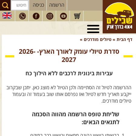
הרשמה
כניסה
טיולי 4X4
בארץ
דף הבית
»
טיולים מודרכים
»
מסעות
בעולם
סדרת טיולי עומק לאורך הארץ- 2026-
טיולים
לרכב פנאי
2027
הדרכות
נהיגה
עבירות בינונית לרכבים ללא הילוך כח
המדריכים
שלנו
ההרשמה לטיול זה הסתיימה ולכן הטיול לא מוצג כאן. יתכן שבקרוב
חנות
שבילים
ייקבע תאריך חדש לטיול ואז נפרסם אותו שוב בעמוד זה ובעמוד
טיולים מודרכים.
הירשמו לניוזלטר שבילים
שליחת טופס הרשמה מהווה הסכמה
הבלוג של יואב קווה
לתנאים הבאים:
פודקאסט ג'יפאות
ברשותי רישיון נהיגה מתאים ורישיון רכב בתוקף.