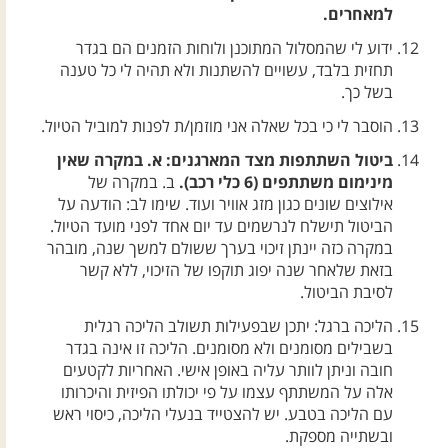
למאחרים.
ידוע לי שהמסלול המתוכנן ולוחות הזמנים הם בגדר
תחזית בלבד, עשויים להשתנות ולא תהיה לי כל טענה
בשל כך.
הוסבר לי כי בכל שאלה אני מוזמן/ת לפנות למוביל הטיול.
ביטול השתתפות מצד המארגנים: א. במקרה שאין
מינימום משתתפים (6 כלי רכב).
ב. במקרה של
אילוצים שונים כגון מזג אוויר ועוד. שימו לב: הודעה על
הביטול תישלח לנרשמים עד יום אחד לפני מועד הטיול.
במקרה כזה יינתן זיכוי בערך ששולם למשך שנה, מובהר
בזאת שלאחר שנה יפוג תוקפו של הזיכוי, ללא קשר
לסיבת הביטול.
הליכה ברגל: יתכן שבפעילות תשולב הליכה רגלית
בשבילים מסומנים ולא מסומנים. הליכה זו אינה בגדר
חובה וניתן לוותר עליה באופן אישי. האחריות לקטעים
אלה על המשתתף עצמו על פי יכולתו הפיזית והיכרותו
עם הליכה בטבע. יש להצטייד בנעלי הליכה, כיסוי ראש
ובשתייה מספקת.