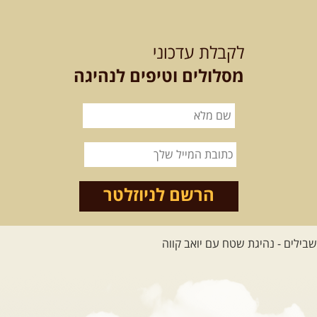
12-13.08.2026
רביעי-חמישי
-
בלדה בין כוכבים במכתש רמון-
לקבלת עדכוני
למגוון רכבי שטח
בחרנו לילה מיוחד לטיול מיוחד!
מסלולים וטיפים לנהיגה
השמיים יהיו נקיים, הכוכבים ...
[המשך]
14.08.2026
שישי
- מעיינות
ואתגרים בצפון הרמה
מסלול חדש בצפון רמת הגולן בהובלת
מדריך תושב האזור. המסלול ...
הרשם לניוזלטר
[המשך]
לכל הטיולים
.
מסעות בעולם
.