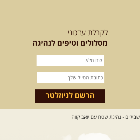
12-13.08.2026
רביעי-חמישי
-
בלדה בין כוכבים במכתש רמון-
לקבלת עדכוני
למגוון רכבי שטח
בחרנו לילה מיוחד לטיול מיוחד!
מסלולים וטיפים לנהיגה
השמיים יהיו נקיים, הכוכבים ...
[המשך]
14.08.2026
שישי
- מעיינות
ואתגרים בצפון הרמה
מסלול חדש בצפון רמת הגולן בהובלת
מדריך תושב האזור. המסלול ...
הרשם לניוזלטר
[המשך]
לכל הטיולים