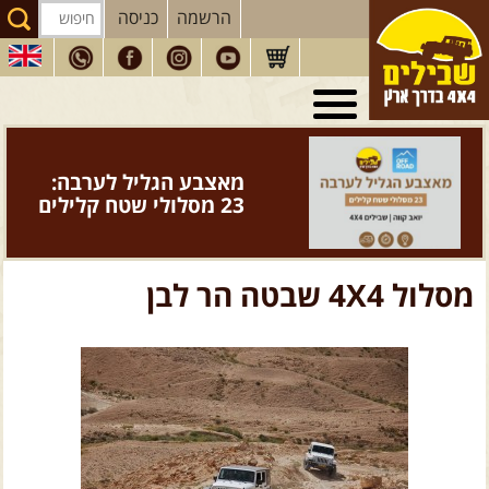
הרשמה
כניסה
טיולי 4X4
בארץ
מסעות
בעולם
מאצבע הגליל לערבה:
טיולים
לרכב פנאי
23 מסלולי שטח קלילים
הדרכות
נהיגה
המדריכים
שלנו
מסלול 4X4 שבטה הר לבן
חנות
שבילים
הירשמו לניוזלטר שבילים
הבלוג של יואב קווה
פודקאסט ג'יפאות