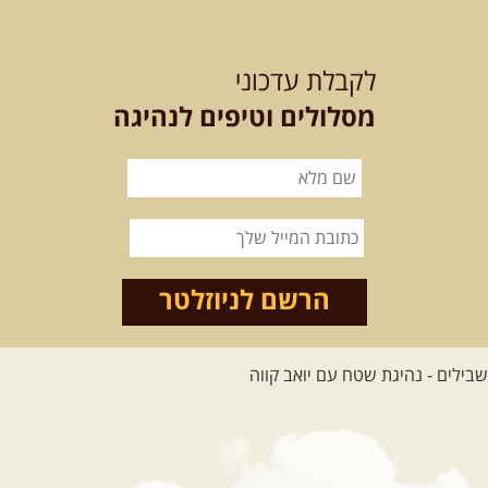
12-13.08.2026
רביעי-חמישי
-
בלדה בין כוכבים במכתש רמון-
לקבלת עדכוני
למגוון רכבי שטח
בחרנו לילה מיוחד לטיול מיוחד!
מסלולים וטיפים לנהיגה
השמיים יהיו נקיים, הכוכבים ...
[המשך]
14.08.2026
שישי
- מעיינות
ואתגרים בצפון הרמה
מסלול חדש בצפון רמת הגולן בהובלת
מדריך תושב האזור. המסלול ...
הרשם לניוזלטר
[המשך]
לכל הטיולים
.
מסעות בעולם
.