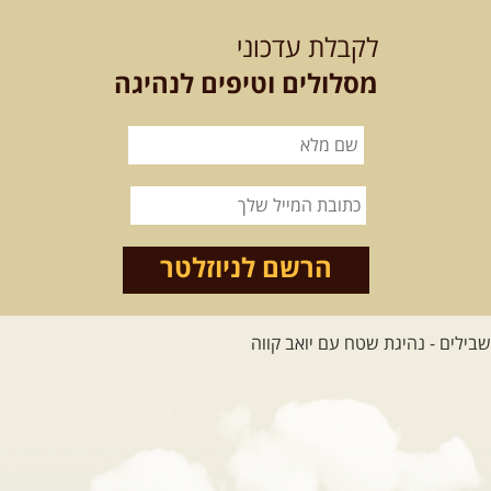
לכל הטיולים
לקבלת עדכוני
מסלולים וטיפים לנהיגה
.
מסעות בעולם
.
12-22.08.2026
- טיול ג'יפים
קירגיסטאן – בעקבות הנוודים,
דרך השטח
מסע שטח לאחת המדינות הפראיות
והמרגשות בעולם. קירגיסטאן היא לא ...
הרשם לניוזלטר
[המשך]
26.08-02.09.2026
- גאורגיה,
חבל סוונטי: מסע אל ארץ
המגדלים של הקווקז
הקווקז הגבוה מחכה לכם: נתיבי שטח
מרהיבים, פסגות מושלגות, אירוח ...
[המשך]