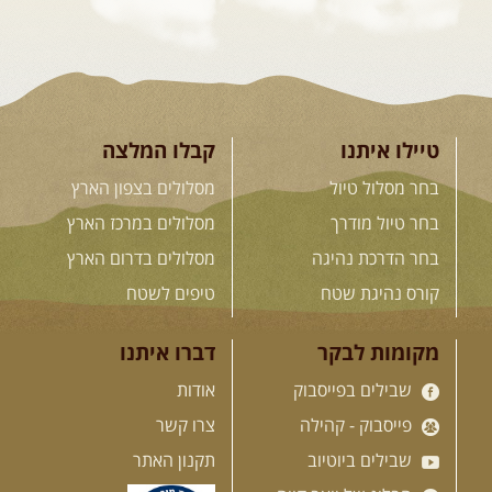
23-29.09.2026
- סוכות – טיול
ג'יפים גאורגיה: שטח פראי, לב
פתוח
בין רכס הקווקז הנמוך לגבוה, בין נהרות
שוצפים למעברי הרים ...
[המשך]
טיילו איתנו
קבלו המלצה
בחר מסלול טיול
מסלולים בצפון הארץ
בחר טיול מודרך
מסלולים במרכז הארץ
לכל המסעות בעולם
בחר הדרכת נהיגה
מסלולים בדרום הארץ
קורס נהיגת שטח
טיפים לשטח
.
הדרכות נהיגה
.
מקומות לבקר
דברו איתנו
שבילים בפייסבוק
אודות
21.08.2026
שישי
- קורס נהיגת
שטח בקבוצה
פייסבוק - קהילה
צרו קשר
נהיגת שטח יכולה להיות חוויה נהדרת
אם לומדים לעשות אותה ...
[המשך]
שבילים ביוטיוב
תקנון האתר