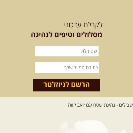
לכל הטיולים
לקבלת עדכוני
מסלולים וטיפים לנהיגה
.
מסעות בעולם
.
12-22.08.2026
- טיול ג'יפים
קירגיסטאן – בעקבות הנוודים,
דרך השטח
מסע שטח לאחת המדינות הפראיות
והמרגשות בעולם. קירגיסטאן היא לא ...
הרשם לניוזלטר
[המשך]
26.08-02.09.2026
- גאורגיה,
חבל סוונטי: מסע אל ארץ
המגדלים של הקווקז
הקווקז הגבוה מחכה לכם: נתיבי שטח
מרהיבים, פסגות מושלגות, אירוח ...