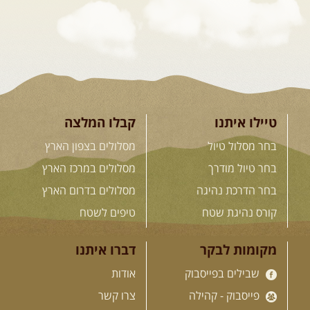
[המשך]
23-29.09.2026
- סוכות – טיול
ג'יפים גאורגיה: שטח פראי, לב
פתוח
בין רכס הקווקז הנמוך לגבוה, בין נהרות
שוצפים למעברי הרים ...
[המשך]
טיילו איתנו
קבלו המלצה
בחר מסלול טיול
מסלולים בצפון הארץ
בחר טיול מודרך
מסלולים במרכז הארץ
לכל המסעות בעולם
בחר הדרכת נהיגה
מסלולים בדרום הארץ
קורס נהיגת שטח
טיפים לשטח
.
הדרכות נהיגה
.
מקומות לבקר
דברו איתנו
שבילים בפייסבוק
אודות
21.08.2026
שישי
- קורס נהיגת
שטח בקבוצה
פייסבוק - קהילה
צרו קשר
נהיגת שטח יכולה להיות חוויה נהדרת