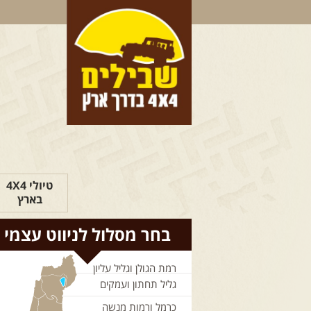
טיולי 4X4
בארץ
בחר מסלול לניווט עצמי
רמת הגולן וגליל עליון
גליל תחתון ועמקים
כרמל ורמות מנשה