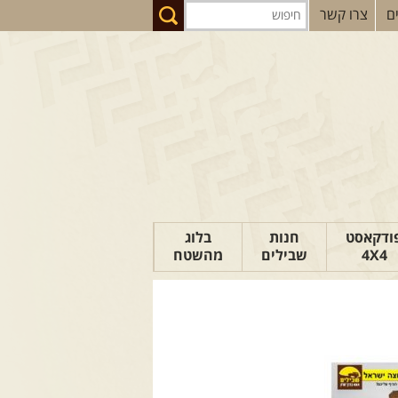
ם
צרו קשר
ודקאסט
חנות
בלוג
4X4
שבילים
מהשטח
הבלוג של יואב
פודקאסט ג'יפאות
טיפים לנהיגה
כתבות