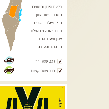
בקעת הירדן והשומרון
השרון ומישור החוף
הרי ירושלים והשפלה
מדבר יהודה וים המלח
צפון ומערב הנגב
הר הנגב והערבה
רכב שטח רך
רכב שטח קשוח