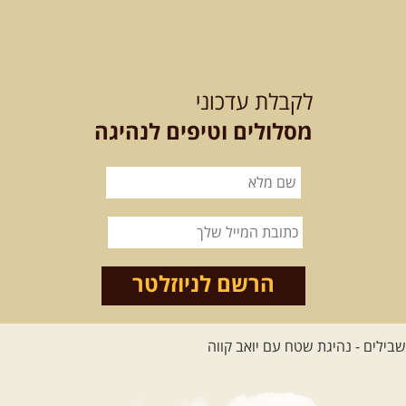
12-13.08.2026
רביעי-חמישי
-
בלדה בין כוכבים במכתש רמון-
לקבלת עדכוני
למגוון רכבי שטח
בחרנו לילה מיוחד לטיול מיוחד!
מסלולים וטיפים לנהיגה
השמיים יהיו נקיים, הכוכבים ...
[המשך]
14.08.2026
שישי
- מעיינות
ואתגרים בצפון הרמה
מסלול חדש בצפון רמת הגולן בהובלת
מדריך תושב האזור. המסלול ...
הרשם לניוזלטר
[המשך]
לכל הטיולים