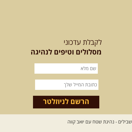
ואנרגיות טובות .... מועדון ...
[המשך]
12-13.08.2026
רביעי-חמישי
-
בלדה בין כוכבים במכתש רמון-
לקבלת עדכוני
למגוון רכבי שטח
בחרנו לילה מיוחד לטיול מיוחד!
מסלולים וטיפים לנהיגה
השמיים יהיו נקיים, הכוכבים ...
[המשך]
14.08.2026
שישי
- מעיינות
ואתגרים בצפון הרמה
מסלול חדש בצפון רמת הגולן בהובלת
מדריך תושב האזור. המסלול ...
הרשם לניוזלטר
[המשך]
לכל הטיולים