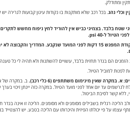
קין ומתודלק.
ן וכלי נהג
. בכל רכב שלא מותקנות בו נקודות עיגון קבועות לגרירה יש 
יגי שטח בלבד. בצמיגי כביש אין להוריד לחץ ניפוח מחשש לתקרים 
הגעה לטיול: מומלץ להגיע לנקודת המפגש 15 דקות לפני המועד שנקבע. המדריך
.
ת הזמנים הם בגדר תחזית בלבד, עשויים להשתנות ולא תהיה לי כל טענה
ת לפנות למוביל הטיול.
 במקרה שאין מינימום משתתפים (6 כלי רכב).
ב. במקרה של אילו
ח לנרשמים עד יום אחד לפני מועד הטיול. במקרה כזה יינתן זיכוי בער
, ללא קשר לסיבת הביטול.
ב הליכה רגלית בשבילים מסומנים ולא מסומנים. הליכה זו אינה בגדר חוב
עצמו על פי יכולתו הפיזית והיכרותו עם הליכה בטבע. יש להצטייד בנע