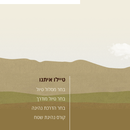
.
12.08.2026
רביעי
- רכ
המעיינות
מי לא צריך בימים אלו קצת טבע ואנר
הפנאי שלנו ייצא למסלול חוויתי 
בית שאן, עם אתגרי נהיגה קלילים .
טיילו איתנו
בחר מסלול טיול
בחר טיול מודרך
בחר הדרכת נהיגה
קורס נהיגת שטח