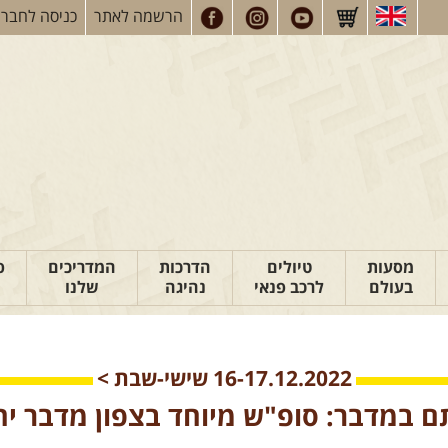
הרשמה
לאתר
כניסה
לחברי
מסעות
טיולים
הדרכות
המדריכים
פ
בעולם
לרכב פנאי
נהיגה
שלנו
16-17.12.2022
שישי-שבת
>
ם במדבר: סופ"ש מיוחד בצפון מדבר יה