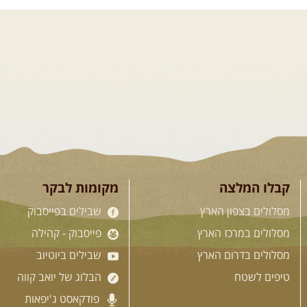
טיולים מודרכים בארץ
בי פנאי בשבילי עמק
גיות טובות .... מועדון רכבי
שמטפס לרכס הגלבוע וגולש לעמק
..
[המשך]
קבלו המלצה
מקומות לבקר
מסלולים בצפון הארץ
שבילים בפייסבוק
מסלולים במרכז הארץ
פייסבוק - קהילה
מסלולים בדרום הארץ
שבילים ביוטיוב
טיפים לשטח
הבלוג של יואב קווה
פודקאסט ג'יפאות