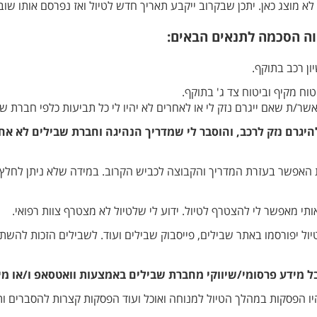
א מוצג כאן. יתכן שבקרוב ייקבע תאריך חדש לטיול ואז נפרסם אותו שוב 
ה הסכמה לתנאים הבאים:
ון רכב בתוקף.
וח מקיף וביטוח צד ג' בתוקף.
אשר/ת שאם ייגרם נזק לי או לאחרים לא יהיו לי כל תביעות כלפי חברת שב
להיגרם נזק לרכב, והוסבר לי שמדריך הנהיגה וחברת שבילים לא אח
האפשר בעזרת המדריך והקבוצה לכביש הקרוב. במידה שלא ניתן לחלץ יו
י מאפשר לי להצטרף לטיול. ידוע לי שלטיול לא מצטרף צוות רפואי.
טיול יפורסמו באתר שבילים, פייסבוק שבילים ועוד. לשבילים הזכות לה
ל מידע פרסומי/שיווקי מחברת שבילים באמצעות וואטסאפ ו/או מי
היו הפסקות במהלך הטיול למנוחה ואוכל ועוד הפסקות קצרות להסברים ות