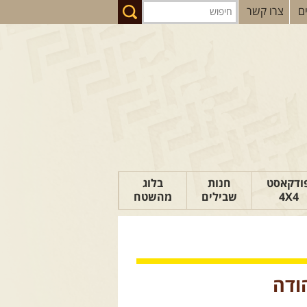
ם
צרו קשר
ודקאסט
חנות
בלוג
4X4
שבילים
מהשטח
הבלוג של יואב
פודקאסט ג'יפאות
טיפים לנהיגה
ודה
כתבות