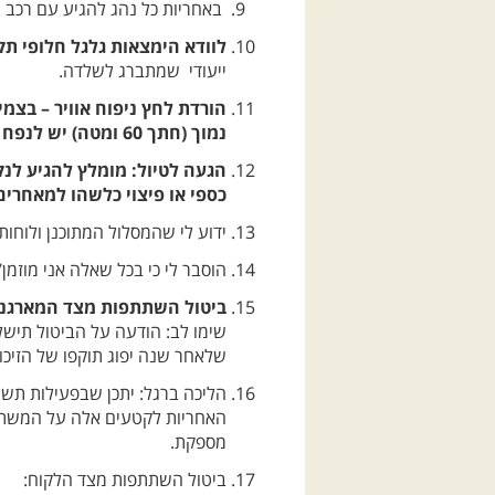
באחריות כל נהג להגיע עם רכב ת
לוודא הימצאות גלגל חלופי תקי
ייעודי שמתברג לשלדה.
הורדת לחץ ניפוח אוויר – בצמ
נמוך (חתך 60 ומטה) יש לנפח לפני הטיול ל-40 psi.
כספי או פיצוי כלשהו למאחרים
ידוע לי שהמסלול המתוכנן ולוחו
הוסבר לי כי בכל שאלה אני מוזמן/
ביטול השתתפות מצד המארגנים: א.
שימו לב: הודעה על הביטול תישל
שלאחר שנה יפוג תוקפו של הזיכוי
הליכה ברגל: יתכן שבפעילות תשול
האחריות לקטעים אלה על המשתתף 
מספקת.
ביטול השתתפות מצד הלקוח: