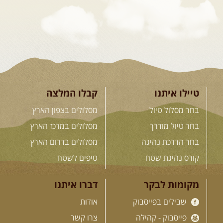
והמרגשות בעולם. קירגיסטאן היא לא ...
[המשך]
26.08-02.09.2026
- גאורגיה,
חבל סוונטי: מסע אל ארץ
המגדלים של הקווקז
הקווקז הגבוה מחכה לכם: נתיבי שטח
מרהיבים, פסגות מושלגות, אירוח ...
[המשך]
טיילו איתנו
קבלו המלצה
בחר מסלול טיול
מסלולים בצפון הארץ
23-29.09.2026
- סוכות – טיול
בחר טיול מודרך
מסלולים במרכז הארץ
ג'יפים גאורגיה: שטח פראי, לב
בחר הדרכת נהיגה
מסלולים בדרום הארץ
פתוח
בין רכס הקווקז הנמוך לגבוה, בין נהרות
קורס נהיגת שטח
טיפים לשטח
שוצפים למעברי הרים ...
[המשך]
מקומות לבקר
דברו איתנו
שבילים בפייסבוק
אודות
לכל המסעות בעולם
פייסבוק - קהילה
צרו קשר