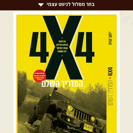
צרו קשר עם שבילים
בחר מסלול לניווט עצמי
אודות יואב קווה והאתר שבילים
רמת הגולן וגליל עליון
גליל תחתון ועמקים
כרמל ורמות מנשה
בקעת הירדן והשומרון
השרון ומישור החוף
הרי ירושלים והשפלה
מדבר יהודה וים המלח
צפון ומערב הנגב
הר הנגב והערבה
רכב שטח רך
רכב שטח קשוח