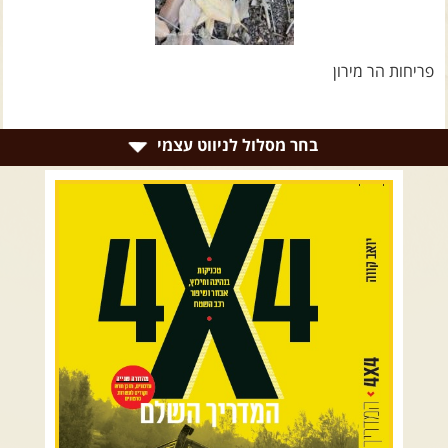
צרו קשר עם שבילים
אודות יואב קווה והאתר שבילים
פריחות הר מירון
בחר מסלול לניווט עצמי
רמת הגולן וגליל עליון
גליל תחתון ועמקים
כרמל ורמות מנשה
בקעת הירדן והשומרון
השרון ומישור החוף
הרי ירושלים והשפלה
מדבר יהודה וים המלח
צפון ומערב הנגב
הר הנגב והערבה