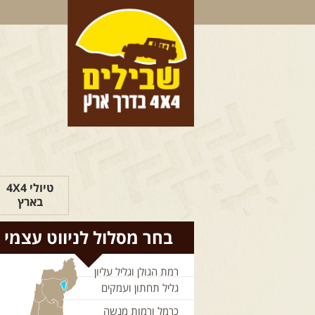
טיולי 4X4
בארץ
בחר מסלול לניווט עצמי
רמת הגולן וגליל עליון
גליל תחתון ועמקים
כרמל ורמות מנשה