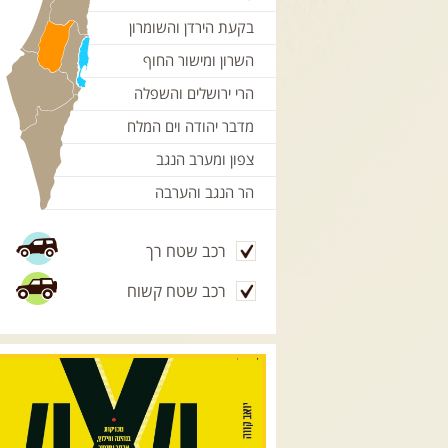
בקעת הירדן והשומרון
השרון ומישור החוף
הרי ירושלים והשפלה
מדבר יהודה וים המלח
צפון ומערב הנגב
הר הנגב והערבה
רכב שטח רך
רכב שטח קשוח