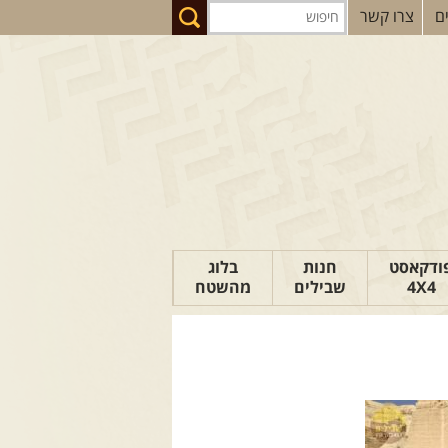
ם
צרו קשר
ודקאסט
חנות
בלוג
4X4
שבילים
מהשטח
הבלוג של יואב
פודקאסט ג'יפאות
טיפים לנהיגה
כתבות