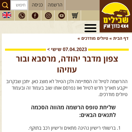
הרשמה
כניסה
טיולי 4X4
בארץ
דף הבית
»
טיולים מודרכים
»
מסעות
בעולם
07.04.2023
שישי
>
טיולים
לרכב פנאי
צפון מדבר יהודה, מרסבא ובור
הדרכות
נהיגה
עוזיהו
המדריכים
שלנו
ההרשמה לטיול זה הסתיימה ולכן הטיול לא מוצג כאן. יתכן שבקרוב
חנות
שבילים
ייקבע תאריך חדש לטיול ואז נפרסם אותו שוב בעמוד זה ובעמוד
טיולים מודרכים.
הירשמו לניוזלטר שבילים
שליחת טופס הרשמה מהווה הסכמה
הבלוג של יואב קווה
לתנאים הבאים:
פודקאסט ג'יפאות
ברשותי רישיון נהיגה מתאים ורישיון רכב בתוקף.