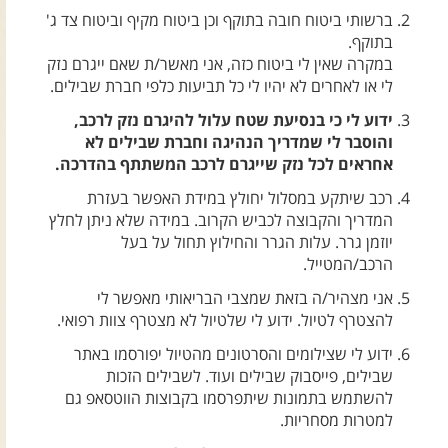
צרו קשר עם שבילים
ברשותי ביטוח חובה בתוקף וכן ביטוח מקיף וביטוח צד ג'
בתוקף.
אודות יואב קווה והאתר שבילים
במקרה שאין לי ביטוח כזה, אני מאשר/ת שאם ייגרם נזק
לי או לאחרים לא יהיו לי כל תביעות כלפי חברת שבילים.
ידוע לי כי בנסיעת שטח עלול להיגרם נזק לרכב,
והוסבר לי שמדריך הנהיגה וחברת שבילים לא
אחראים לכל נזק שייגרם לרכב המשתתף בהדרכה.
רכב שיתקע במסלול יחולץ במידת האפשר בעזרת
המדריך והקבוצה לכביש הקרוב. במידה שלא ניתן לחלץ
יוזמן גרר. עלות הגרר והחילוץ תחול על בעל
הרכב/המטייל.
אני מצהיר/ה בזאת שמצבי הבריאותי מאפשר לי
להצטרף לטיול. ידוע לי שלטיול לא מצטרף צוות רפואי.
ידוע לי שצילומים והסרטונים מהטיול יפורסמו באתר
שבילים, פייסבוק שבילים ועוד. לשבילים הזכות
להשתמש בתמונות שיתפרסמו בקבוצות הווטסאפ גם
למטרות מסחריות.