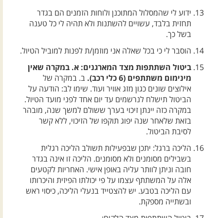
ידוע לי שהמסלול המתוכנן ולוחות הזמנים הם בגדר
תחזית בלבד, עשויים להשתנות ולא תהיה לי כל טענה
בשל כך.
הוסבר לי כי בכל שאלה אני מוזמן/ת לפנות למוביל הטיול.
ביטול השתתפות מצד המארגנים: א. במקרה שאין
מינימום משתתפים (6 כלי רכב).
ב. במקרה של
אילוצים שונים כגון מזג אוויר ועוד. שימו לב: הודעה על
הביטול תישלח לנרשמים עד יום אחד לפני מועד הטיול.
במקרה כזה יינתן זיכוי בערך ששולם למשך שנה, מובהר
בזאת שלאחר שנה יפוג תוקפו של הזיכוי, ללא קשר
לסיבת הביטול.
הליכה ברגל: יתכן שבפעילות תשולב הליכה רגלית
בשבילים מסומנים ולא מסומנים. הליכה זו אינה בגדר
חובה וניתן לוותר עליה באופן אישי. האחריות לקטעים
אלה על המשתתף עצמו על פי יכולתו הפיזית והיכרותו
עם הליכה בטבע. יש להצטייד בנעלי הליכה, כיסוי ראש
ובשתייה מספקת.