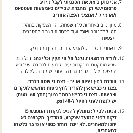
אני נותן בזאת את הסכמתי לקבל מידע
פרסומי/שיווקי מחברת שבילים באמצעות וואטסאפ
ו/או מייל / אמצעי הפצה אחרים
מזון ומים באחריות כל משפחה. יהיו הפסקות במהלך
הטיול למנוחה ואוכל ועוד הפסקות קצרות להסברים
ותצפיות
באחריות כל נהג להגיע עם רכב תקין ומתודלק.
לוודא הימצאות גלגל חלופי תקין וכלי נהג
. בכל רכב
שלא מותקנות בו נקודות עיגון קבועות לגרירה יש לוודא
המצאות של וו /בורג גרירה ייעודי שמתברג לשלדה.
הורדת לחץ ניפוח אוויר – בצמיגי שטח בלבד.
בצמיגי כביש אין להוריד לחץ ניפוח מחשש לתקרים
וצביטות. בצמיגי כביש בחתך נמוך (חתך 60 ומטה)
יש לנפח לפני הטיול ל-40 psi.
הגעה לטיול: מומלץ להגיע לנקודת המפגש 15
דקות לפני המועד שנקבע. המדריך והקבוצה לא
יחכו למאחרים. לא יינתן החזר כספי או פיצוי כלשהו
למאחרים.