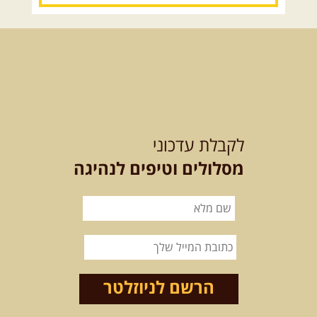
15.08.2026
שבת
- חדש! נופי
הגליל ונחל צלמון
נצא מצומת גולנו למסע שטח מרתק
בגליל. נבקר בקבר יתרו, ...
[המשך]
21-22.08.2026
שישי-שבת
-
מלח מים ושמים – טיולילה עם
לקבלת עדכוני
זריחה
האם אתם מחפשים חוויה מיוחדת
מסלולים וטיפים לנהיגה
בטבע? מחפשים חוויה שתעניק לכם ...
[המשך]
21.08.2026
שישי
- ממרומי
הגליל העליון למורדות הירדן
נצא מג'ש שבמורדות הר מירון, נמשיך
לאורך נחל דישון ונעצור ...
[המשך]
הרשם לניוזלטר