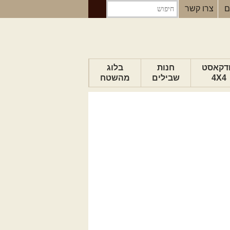
ם
צרו קשר
דקאסט
חנות
בלוג
4X4
שבילים
מהשטח
הבלוג של יואב
פודקאסט ג'יפאות
טיפים לנהיגה
כתבות