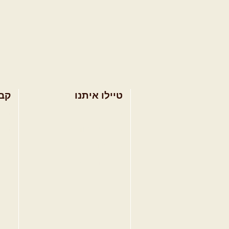
טיילו איתנו
קב
בחר מסלול טיול
מסל
בחר טיול מודרך
מסל
בחר הדרכת נהיגה
מסל
קורס נהיגת שטח
טיפ