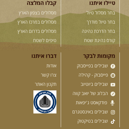
טיילו איתנו
קבלו המלצה
12-13.08.2026
רביעי-חמישי
-
בחר מסלול טיול
מסלולים בצפון הארץ
בלדה בין כוכבים במכתש רמון-
למגוון רכבי שטח
בחר טיול מודרך
מסלולים במרכז הארץ
בחרנו לילה מיוחד לטיול מיוחד!
השמיים יהיו נקיים, הכוכבים ...
בחר הדרכת נהיגה
מסלולים בדרום הארץ
[המשך]
קורס נהיגת שטח
טיפים לשטח
14.08.2026
שישי
- מעיינות
מקומות לבקר
דברו איתנו
ואתגרים בצפון הרמה
שבילים בפייסבוק
אודות
מסלול חדש בצפון רמת הגולן בהובלת
מדריך תושב האזור. המסלול ...
פייסבוק - קהילה
צרו קשר
[המשך]
שבילים ביוטיוב
תקנון האתר
הבלוג של יואב קווה
15.08.2026
שבת
- חדש! נופי
פודקאסט ג'יפאות
הגליל ונחל צלמון
נצא מצומת גולנו למסע שטח מרתק
שבילים באינסטגרם
בגליל. נבקר בקבר יתרו, ...
[המשך]
שבילים בטיקטוק