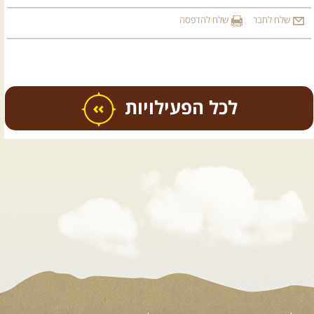
שלח לחבר
שלח להדפסה
כל הפעילויות
.
טיולים מודרכים בארץ
.
12.08.2026
רביעי
- רכבי פנאי
בשבילי עמק המעיינות
מי לא צריך בימים אלו קצת טבע
ואנרגיות טובות .... מועדון ...
[המשך]