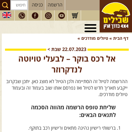
הרשמה
כניסה
טיולי 4X4
בארץ
דף הבית
»
טיולים מודרכים
»
מסעות
בעולם
22.07.2023
שבת
>
טיולים
לרכב פנאי
אל רכס בוקר – לבעלי טויוטה
הדרכות
נהיגה
לנדקרוזר
המדריכים
שלנו
ההרשמה לטיול זה הסתיימה ולכן הטיול לא מוצג כאן. יתכן שבקרוב
חנות
שבילים
ייקבע תאריך חדש לטיול ואז נפרסם אותו שוב בעמוד זה ובעמוד
טיולים מודרכים.
הירשמו לניוזלטר שבילים
שליחת טופס הרשמה מהווה הסכמה
הבלוג של יואב קווה
לתנאים הבאים:
פודקאסט ג'יפאות
ברשותי רישיון נהיגה מתאים ורישיון רכב בתוקף.