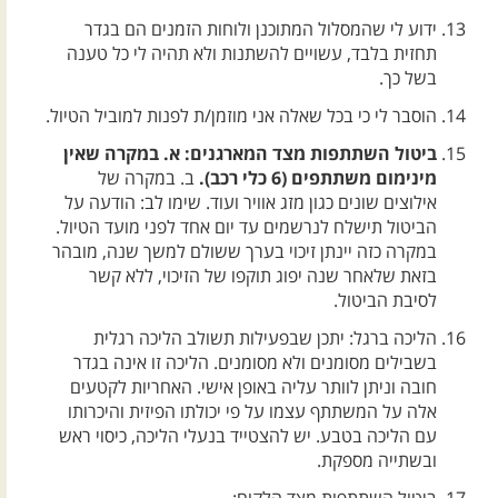
ידוע לי שהמסלול המתוכנן ולוחות הזמנים הם בגדר
תחזית בלבד, עשויים להשתנות ולא תהיה לי כל טענה
בשל כך.
הוסבר לי כי בכל שאלה אני מוזמן/ת לפנות למוביל הטיול.
ביטול השתתפות מצד המארגנים: א. במקרה שאין
מינימום משתתפים (6 כלי רכב).
ב. במקרה של
אילוצים שונים כגון מזג אוויר ועוד. שימו לב: הודעה על
הביטול תישלח לנרשמים עד יום אחד לפני מועד הטיול.
במקרה כזה יינתן זיכוי בערך ששולם למשך שנה, מובהר
בזאת שלאחר שנה יפוג תוקפו של הזיכוי, ללא קשר
לסיבת הביטול.
הליכה ברגל: יתכן שבפעילות תשולב הליכה רגלית
בשבילים מסומנים ולא מסומנים. הליכה זו אינה בגדר
חובה וניתן לוותר עליה באופן אישי. האחריות לקטעים
אלה על המשתתף עצמו על פי יכולתו הפיזית והיכרותו
עם הליכה בטבע. יש להצטייד בנעלי הליכה, כיסוי ראש
ובשתייה מספקת.