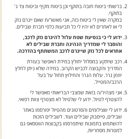
צרו קשר עם שבילים
ברשותי ביטוח חובה בתוקף וכן ביטוח מקיף וביטוח צד ג'
בתוקף.
אודות יואב קווה והאתר שבילים
במקרה שאין לי ביטוח כזה, אני מאשר/ת שאם ייגרם נזק
לי או לאחרים לא יהיו לי כל תביעות כלפי חברת שבילים.
ידוע לי כי בנסיעת שטח עלול להיגרם נזק לרכב,
והוסבר לי שמדריך הנהיגה וחברת שבילים לא
אחראים לכל נזק שייגרם לרכב המשתתף בהדרכה.
רכב שיתקע במסלול יחולץ במידת האפשר בעזרת
המדריך והקבוצה לכביש הקרוב. במידה שלא ניתן לחלץ
יוזמן גרר. עלות הגרר והחילוץ תחול על בעל
הרכב/המטייל.
אני מצהיר/ה בזאת שמצבי הבריאותי מאפשר לי
להצטרף לטיול. ידוע לי שלטיול לא מצטרף צוות רפואי.
ידוע לי שצילומים והסרטונים מהטיול יפורסמו באתר
שבילים, פייסבוק שבילים ועוד. לשבילים הזכות
להשתמש בתמונות שיתפרסמו בקבוצות הווטסאפ גם
למטרות מסחריות.