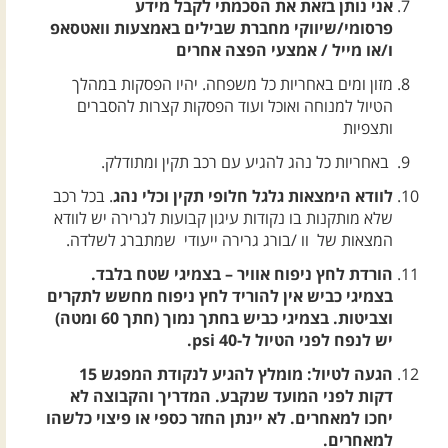
אני נותן בזאת את הסכמתי לקבל מידע
פרסומי/שיווקי מחברת שבילים באמצעות וואטסאפ
ו/או מייל / אמצעי הפצה אחרים
מזון ומים באחריות כל משפחה. יהיו הפסקות במהלך
הטיול למנוחה ואוכל ועוד הפסקות קצרות להסברים
ותצפיות
באחריות כל נהג להגיע עם רכב תקין ומתודלק.
לוודא הימצאות גלגל חלופי תקין וכלי נהג
. בכל רכב
שלא מותקנות בו נקודות עיגון קבועות לגרירה יש לוודא
המצאות של וו /בורג גרירה ייעודי שמתברג לשלדה.
הורדת לחץ ניפוח אוויר – בצמיגי שטח בלבד.
בצמיגי כביש אין להוריד לחץ ניפוח מחשש לתקרים
וצביטות. בצמיגי כביש בחתך נמוך (חתך 60 ומטה)
יש לנפח לפני הטיול ל-40 psi.
הגעה לטיול: מומלץ להגיע לנקודת המפגש 15
דקות לפני המועד שנקבע. המדריך והקבוצה לא
יחכו למאחרים. לא יינתן החזר כספי או פיצוי כלשהו
למאחרים.