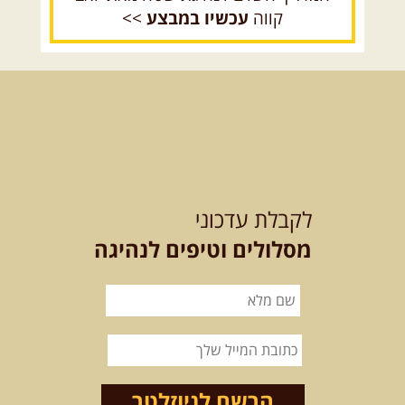
קווה
עכשיו במבצע
>>
12.08.2026
רביעי
- רכבי פנאי
בשבילי עמק המעיינות
מי לא צריך בימים אלו קצת טבע
ואנרגיות טובות .... מועדון ...
[המשך]
12-13.08.2026
רביעי-חמישי
-
בלדה בין כוכבים במכתש רמון-
לקבלת עדכוני
למגוון רכבי שטח
בחרנו לילה מיוחד לטיול מיוחד!
מסלולים וטיפים לנהיגה
השמיים יהיו נקיים, הכוכבים ...
[המשך]
14.08.2026
שישי
- מעיינות
ואתגרים בצפון הרמה
מסלול חדש בצפון רמת הגולן בהובלת
מדריך תושב האזור. המסלול ...
הרשם לניוזלטר
[המשך]