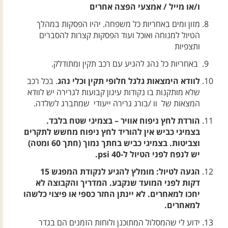
ו/או מייל / אמצעי הפצה אחרים
מזון ומים באחריות כל משפחה. יהיו הפסקות במהלך
הטיול למנוחה ואוכל ועוד הפסקות קצרות להסברים
ותצפיות
באחריות כל נהג להגיע עם רכב תקין ומתודלק.
לוודא הימצאות גלגל חלופי תקין וכלי נהג
. בכל רכב
שלא מותקנות בו נקודות עיגון קבועות לגרירה יש לוודא
המצאות של וו /בורג גרירה ייעודי שמתברג לשלדה.
הורדת לחץ ניפוח אוויר – בצמיגי שטח בלבד.
בצמיגי כביש אין להוריד לחץ ניפוח מחשש לתקרים
וצביטות. בצמיגי כביש בחתך נמוך (חתך 60 ומטה)
יש לנפח לפני הטיול ל-40 psi.
הגעה לטיול: מומלץ להגיע לנקודת המפגש 15
דקות לפני המועד שנקבע. המדריך והקבוצה לא
יחכו למאחרים. לא יינתן החזר כספי או פיצוי כלשהו
למאחרים.
ידוע לי שהמסלול המתוכנן ולוחות הזמנים הם בגדר