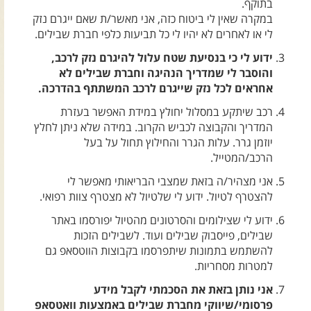
בתוקף.
צרו קשר עם שבילים
במקרה שאין לי ביטוח כזה, אני מאשר/ת שאם ייגרם נזק
אודות יואב קווה והאתר שבילים
לי או לאחרים לא יהיו לי כל תביעות כלפי חברת שבילים.
ידוע לי כי בנסיעת שטח עלול להיגרם נזק לרכב,
והוסבר לי שמדריך הנהיגה וחברת שבילים לא
אחראים לכל נזק שייגרם לרכב המשתתף בהדרכה.
רכב שיתקע במסלול יחולץ במידת האפשר בעזרת
המדריך והקבוצה לכביש הקרוב. במידה שלא ניתן לחלץ
יוזמן גרר. עלות הגרר והחילוץ תחול על בעל
הרכב/המטייל.
אני מצהיר/ה בזאת שמצבי הבריאותי מאפשר לי
להצטרף לטיול. ידוע לי שלטיול לא מצטרף צוות רפואי.
ידוע לי שצילומים והסרטונים מהטיול יפורסמו באתר
שבילים, פייסבוק שבילים ועוד. לשבילים הזכות
להשתמש בתמונות שיתפרסמו בקבוצות הווטסאפ גם
למטרות מסחריות.
אני נותן בזאת את הסכמתי לקבל מידע
פרסומי/שיווקי מחברת שבילים באמצעות וואטסאפ