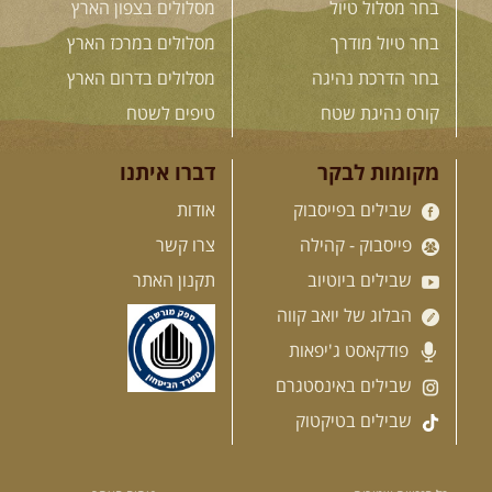
בחר מסלול טיול
מסלולים בצפון הארץ
שישי לילה בבקעת צין ושבת
בעין עקב
בחר טיול מודרך
מסלולים במרכז הארץ
ניפגש בהר אבנון בנקודת התצפית
הכה מיוחדת שבו, שעת דמדומים. ...
בחר הדרכת נהיגה
מסלולים בדרום הארץ
[המשך]
קורס נהיגת שטח
טיפים לשטח
08.08.2026
שבת
- חדש!
מקומות לבקר
דברו איתנו
פסגות ומעיינות בגליל הירוק
שבילים בפייסבוק
אודות
נתחיל במקום קדוש ומיוחד – נבי
סבלאן בחורפיש, נמשיך בנסיעת ...
פייסבוק - קהילה
צרו קשר
[המשך]
שבילים ביוטיוב
תקנון האתר
הבלוג של יואב קווה
12.08.2026
רביעי
- רכבי פנאי
פודקאסט ג'יפאות
בשבילי עמק המעיינות
שבילים באינסטגרם
מי לא צריך בימים אלו קצת טבע
ואנרגיות טובות .... מועדון ...
[המשך]
שבילים בטיקטוק