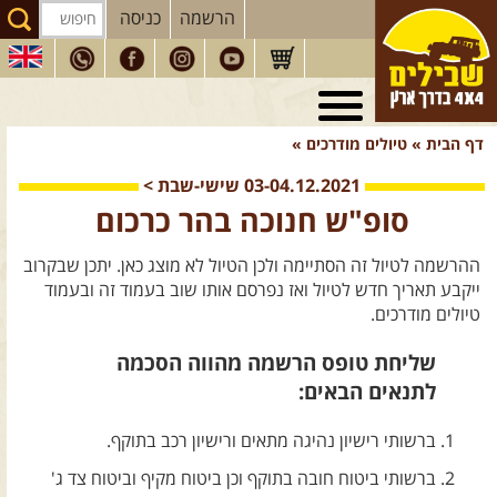
הרשמה
כניסה
טיולי 4X4
בארץ
דף הבית
»
טיולים מודרכים
»
מסעות
בעולם
03-04.12.2021
שישי-שבת
>
טיולים
לרכב פנאי
סופ"ש חנוכה בהר כרכום
הדרכות
נהיגה
ההרשמה לטיול זה הסתיימה ולכן הטיול לא מוצג כאן. יתכן שבקרוב
המדריכים
שלנו
ייקבע תאריך חדש לטיול ואז נפרסם אותו שוב בעמוד זה ובעמוד
טיולים מודרכים.
חנות
שבילים
שליחת טופס הרשמה מהווה הסכמה
הירשמו לניוזלטר שבילים
לתנאים הבאים:
הבלוג של יואב קווה
ברשותי רישיון נהיגה מתאים ורישיון רכב בתוקף.
פודקאסט ג'יפאות
ברשותי ביטוח חובה בתוקף וכן ביטוח מקיף וביטוח צד ג'