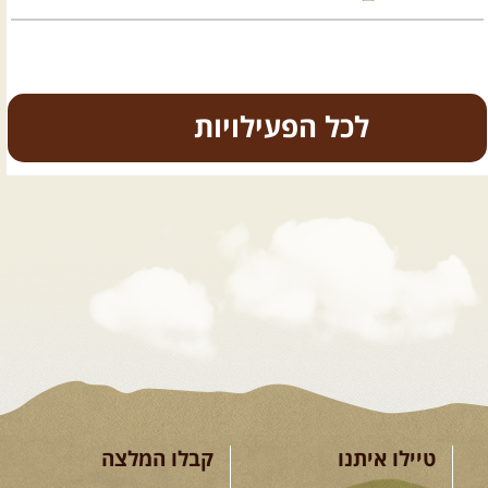
כל הפעילויות
.
טיולים מודרכים בארץ
.
07.08.2026
שישי
- קיץ רטוב
ברמת סירין
רמת סירין ונחל תבור- שילוב מיוחד של
נופי עמק והר, ...
[המשך]
טיילו איתנו
קבלו המלצה
07-08.08.2026
שישי-שבת
-