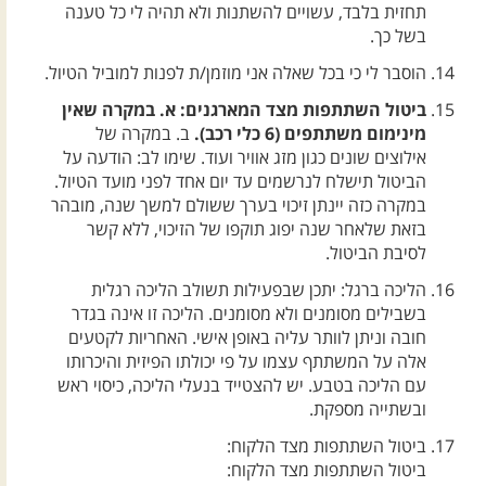
תחזית בלבד, עשויים להשתנות ולא תהיה לי כל טענה
בשל כך.
הוסבר לי כי בכל שאלה אני מוזמן/ת לפנות למוביל הטיול.
ביטול השתתפות מצד המארגנים: א. במקרה שאין
מינימום משתתפים (6 כלי רכב).
ב. במקרה של
אילוצים שונים כגון מזג אוויר ועוד. שימו לב: הודעה על
הביטול תישלח לנרשמים עד יום אחד לפני מועד הטיול.
במקרה כזה יינתן זיכוי בערך ששולם למשך שנה, מובהר
בזאת שלאחר שנה יפוג תוקפו של הזיכוי, ללא קשר
לסיבת הביטול.
הליכה ברגל: יתכן שבפעילות תשולב הליכה רגלית
בשבילים מסומנים ולא מסומנים. הליכה זו אינה בגדר
חובה וניתן לוותר עליה באופן אישי. האחריות לקטעים
אלה על המשתתף עצמו על פי יכולתו הפיזית והיכרותו
עם הליכה בטבע. יש להצטייד בנעלי הליכה, כיסוי ראש
ובשתייה מספקת.
ביטול השתתפות מצד הלקוח:
ביטול השתתפות מצד הלקוח: