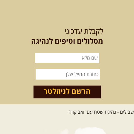
12-13.08.2026
רביעי-חמישי
-
בלדה בין כוכבים במכתש רמון-
לקבלת עדכוני
למגוון רכבי שטח
בחרנו לילה מיוחד לטיול מיוחד!
מסלולים וטיפים לנהיגה
השמיים יהיו נקיים, הכוכבים ...
[המשך]
14.08.2026
שישי
- מעיינות
ואתגרים בצפון הרמה
מסלול חדש בצפון רמת הגולן בהובלת
מדריך תושב האזור. המסלול ...
הרשם לניוזלטר
[המשך]
לכל הטיולים