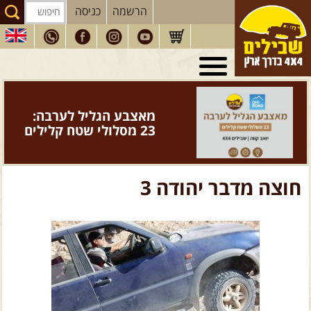
הרשמה
כניסה
טיולי 4X4
בארץ
מסעות
בעולם
מאצבע הגליל לערבה:
טיולים
לרכב פנאי
23 מסלולי שטח קלילים
הדרכות
נהיגה
המדריכים
שלנו
חוצה מדבר יהודה 3
חנות
שבילים
הירשמו לניוזלטר שבילים
הבלוג של יואב קווה
פודקאסט ג'יפאות