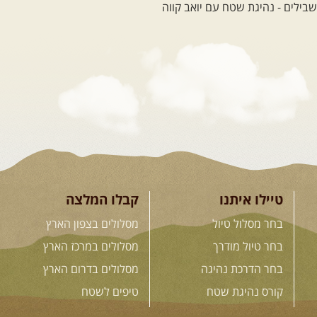
12-22.08.2026
- טיול ג'יפים
קירגיסטאן – בעקבות הנוודים,
דרך השטח
מסע שטח לאחת המדינות הפראיות
והמרגשות בעולם. קירגיסטאן היא לא ...
[המשך]
26.08-02.09.2026
- גאורגיה,
חבל סוונטי: מסע אל ארץ
המגדלים של הקווקז
הקווקז הגבוה מחכה לכם: נתיבי שטח
מרהיבים, פסגות מושלגות, אירוח ...
[המשך]
טיילו איתנו
קבלו המלצה
בחר מסלול טיול
מסלולים בצפון הארץ
23-29.09.2026
- סוכות – טיול
בחר טיול מודרך
מסלולים במרכז הארץ
ג'יפים גאורגיה: שטח פראי, לב
בחר הדרכת נהיגה
מסלולים בדרום הארץ
פתוח
בין רכס הקווקז הנמוך לגבוה, בין נהרות
קורס נהיגת שטח
טיפים לשטח
שוצפים למעברי הרים ...
[המשך]