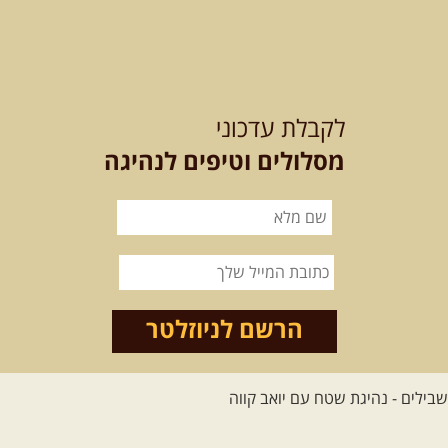
[המשך]
לכל הטיולים
לקבלת עדכוני
מסלולים וטיפים לנהיגה
.
מסעות בעולם
.
12-22.08.2026
- טיול ג'יפים
קירגיסטאן – בעקבות הנוודים,
דרך השטח
מסע שטח לאחת המדינות הפראיות
והמרגשות בעולם. קירגיסטאן היא לא ...
הרשם לניוזלטר
[המשך]
26.08-02.09.2026
- גאורגיה,
חבל סוונטי: מסע אל ארץ
המגדלים של הקווקז