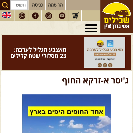
הרשמה
כניסה
טיולי 4X4
בארץ
מסעות
בעולם
מאצבע הגליל לערבה:
טיולים
לרכב פנאי
23 מסלולי שטח קלילים
הדרכות
נהיגה
המדריכים
שלנו
ג'יסר א-זרקא החוף
חנות
שבילים
הירשמו לניוזלטר שבילים
הבלוג של יואב קווה
פודקאסט ג'יפאות