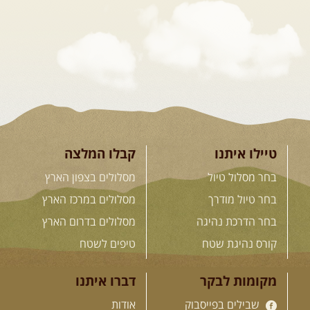
הקווקז הגבוה מחכה לכם: נתיבי שטח
מרהיבים, פסגות מושלגות, אירוח ...
[המשך]
23-29.09.2026
- סוכות – טיול
ג'יפים גאורגיה: שטח פראי, לב
פתוח
בין רכס הקווקז הנמוך לגבוה, בין נהרות
שוצפים למעברי הרים ...
[המשך]
טיילו איתנו
קבלו המלצה
בחר מסלול טיול
מסלולים בצפון הארץ
בחר טיול מודרך
מסלולים במרכז הארץ
לכל המסעות בעולם
בחר הדרכת נהיגה
מסלולים בדרום הארץ
קורס נהיגת שטח
טיפים לשטח
.
הדרכות נהיגה
.
מקומות לבקר
דברו איתנו
שבילים בפייסבוק
אודות
21.08.2026
שישי
- קורס נהיגת