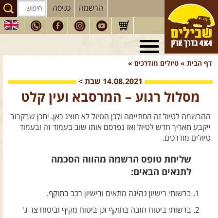
הרשמה
כניסה
טיולי 4X4
בארץ
דף הבית
»
טיולים מודרכים
»
מסעות
בעולם
14.08.2021
שבת
>
טיולים
לרכב פנאי
מסלול רגוע – המרסבא ועין קלט
הדרכות
נהיגה
ההרשמה לטיול זה הסתיימה ולכן הטיול לא מוצג כאן. יתכן שבקרוב
המדריכים
שלנו
ייקבע תאריך חדש לטיול ואז נפרסם אותו שוב בעמוד זה ובעמוד
טיולים מודרכים.
חנות
שבילים
שליחת טופס הרשמה מהווה הסכמה
הירשמו לניוזלטר שבילים
לתנאים הבאים:
הבלוג של יואב קווה
ברשותי רישיון נהיגה מתאים ורישיון רכב בתוקף.
פודקאסט ג'יפאות
ברשותי ביטוח חובה בתוקף וכן ביטוח מקיף וביטוח צד ג'