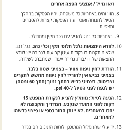
ו/או מייל / אמצעי הפצה אחרים
מזון ומים באחריות כל משפחה. יהיו הפסקות במהלך
הטיול למנוחה ואוכל ועוד הפסקות קצרות להסברים
ותצפיות
באחריות כל נהג להגיע עם רכב תקין ומתודלק.
לוודא הימצאות גלגל חלופי תקין וכלי נהג
. בכל רכב
שלא מותקנות בו נקודות עיגון קבועות לגרירה יש לוודא
המצאות של וו /בורג גרירה ייעודי שמתברג לשלדה.
הורדת לחץ ניפוח אוויר – בצמיגי שטח בלבד.
בצמיגי כביש אין להוריד לחץ ניפוח מחשש לתקרים
וצביטות. בצמיגי כביש בחתך נמוך (חתך 60 ומטה)
יש לנפח לפני הטיול ל-40 psi.
הגעה לטיול: מומלץ להגיע לנקודת המפגש 15
דקות לפני המועד שנקבע. המדריך והקבוצה לא
יחכו למאחרים. לא יינתן החזר כספי או פיצוי כלשהו
למאחרים.
ידוע לי שהמסלול המתוכנן ולוחות הזמנים הם בגדר