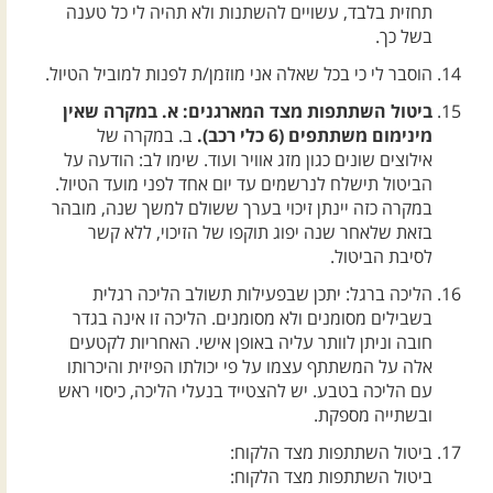
תחזית בלבד, עשויים להשתנות ולא תהיה לי כל טענה
בשל כך.
הוסבר לי כי בכל שאלה אני מוזמן/ת לפנות למוביל הטיול.
ביטול השתתפות מצד המארגנים: א. במקרה שאין
מינימום משתתפים (6 כלי רכב).
ב. במקרה של
אילוצים שונים כגון מזג אוויר ועוד. שימו לב: הודעה על
הביטול תישלח לנרשמים עד יום אחד לפני מועד הטיול.
במקרה כזה יינתן זיכוי בערך ששולם למשך שנה, מובהר
בזאת שלאחר שנה יפוג תוקפו של הזיכוי, ללא קשר
לסיבת הביטול.
הליכה ברגל: יתכן שבפעילות תשולב הליכה רגלית
בשבילים מסומנים ולא מסומנים. הליכה זו אינה בגדר
חובה וניתן לוותר עליה באופן אישי. האחריות לקטעים
אלה על המשתתף עצמו על פי יכולתו הפיזית והיכרותו
עם הליכה בטבע. יש להצטייד בנעלי הליכה, כיסוי ראש
ובשתייה מספקת.
ביטול השתתפות מצד הלקוח:
ביטול השתתפות מצד הלקוח: