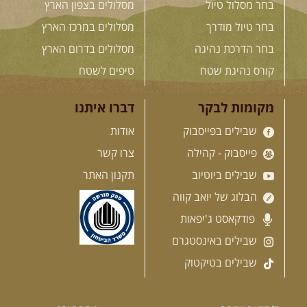
בחר מסלול טיול
מסלולים בצפון הארץ
בשבילי עמק המעיינות
מי לא צריך בימים אלו קצת טבע
בחר טיול מודרך
מסלולים במרכז הארץ
ואנרגיות טובות .... מועדון ...
[המשך]
בחר הדרכת נהיגה
מסלולים בדרום הארץ
קורס נהיגת שטח
טיפים לשטח
12-13.08.2026
רביעי-חמישי
-
מקומות לבקר
דברו איתנו
בלדה בין כוכבים במכתש רמון-
למגוון רכבי שטח
שבילים בפייסבוק
אודות
בחרנו לילה מיוחד לטיול מיוחד!
פייסבוק - קהילה
צרו קשר
השמיים יהיו נקיים, הכוכבים ...
[המשך]
שבילים ביוטיוב
תקנון האתר
הבלוג של יואב קווה
14.08.2026
שישי
- מעיינות
פודקאסט ג'יפאות
ואתגרים בצפון הרמה
שבילים באינסטגרם
מסלול חדש בצפון רמת הגולן בהובלת
מדריך תושב האזור. המסלול ...
שבילים בטיקטוק
[המשך]