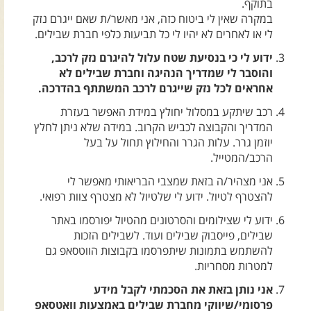
בתוקף.
צרו קשר עם שבילים
במקרה שאין לי ביטוח כזה, אני מאשר/ת שאם ייגרם נזק
אודות יואב קווה והאתר שבילים
לי או לאחרים לא יהיו לי כל תביעות כלפי חברת שבילים.
ידוע לי כי בנסיעת שטח עלול להיגרם נזק לרכב,
והוסבר לי שמדריך הנהיגה וחברת שבילים לא
אחראים לכל נזק שייגרם לרכב המשתתף בהדרכה.
רכב שיתקע במסלול יחולץ במידת האפשר בעזרת
המדריך והקבוצה לכביש הקרוב. במידה שלא ניתן לחלץ
יוזמן גרר. עלות הגרר והחילוץ תחול על בעל
הרכב/המטייל.
אני מצהיר/ה בזאת שמצבי הבריאותי מאפשר לי
להצטרף לטיול. ידוע לי שלטיול לא מצטרף צוות רפואי.
ידוע לי שצילומים והסרטונים מהטיול יפורסמו באתר
שבילים, פייסבוק שבילים ועוד. לשבילים הזכות
להשתמש בתמונות שיתפרסמו בקבוצות הווטסאפ גם
למטרות מסחריות.
אני נותן בזאת את הסכמתי לקבל מידע
פרסומי/שיווקי מחברת שבילים באמצעות וואטסאפ