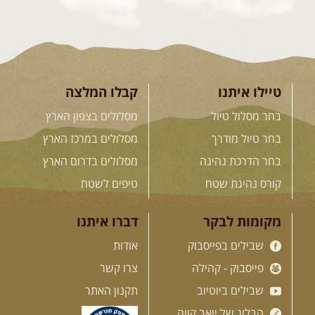
23-29.09.2026
- סוכות – טיול
ג'יפים גאורגיה: שטח פראי, לב
פתוח
בין רכס הקווקז הנמוך לגבוה, בין נהרות
שוצפים למעברי הרים ...
[המשך]
טיילו איתנו
קבלו המלצה
בחר מסלול טיול
מסלולים בצפון הארץ
בחר טיול מודרך
מסלולים במרכז הארץ
לכל המסעות בעולם
בחר הדרכת נהיגה
מסלולים בדרום הארץ
קורס נהיגת שטח
טיפים לשטח
.
הדרכות נהיגה
.
מקומות לבקר
דברו איתנו
שבילים בפייסבוק
אודות
21.08.2026
שישי
- קורס נהיגת
שטח בקבוצה
פייסבוק - קהילה
צרו קשר
נהיגת שטח יכולה להיות חוויה נהדרת
אם לומדים לעשות אותה ...
[המשך]
שבילים ביוטיוב
תקנון האתר
הבלוג של יואב קווה