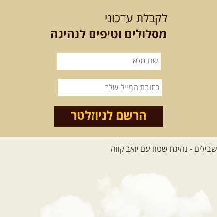
לכל הטיולים
לקבלת עדכוני
מסלולים וטיפים לנהיגה
.
מסעות בעולם
.
12-22.08.2026
- טיול ג'יפים
קירגיסטאן – בעקבות הנוודים,
דרך השטח
מסע שטח לאחת המדינות הפראיות
והמרגשות בעולם. קירגיסטאן היא לא ...
הרשם לניוזלטר
[המשך]
26.08-02.09.2026
- גאורגיה,
חבל סוונטי: מסע אל ארץ
המגדלים של הקווקז
הקווקז הגבוה מחכה לכם: נתיבי שטח
מרהיבים, פסגות מושלגות, אירוח ...
[המשך]