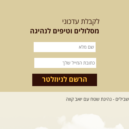
12-13.08.2026
רביעי-חמישי
-
בלדה בין כוכבים במכתש רמון-
לקבלת עדכוני
למגוון רכבי שטח
בחרנו לילה מיוחד לטיול מיוחד!
מסלולים וטיפים לנהיגה
השמיים יהיו נקיים, הכוכבים ...
[המשך]
14.08.2026
שישי
- מעיינות
ואתגרים בצפון הרמה
מסלול חדש בצפון רמת הגולן בהובלת
מדריך תושב האזור. המסלול ...
הרשם לניוזלטר
[המשך]
לכל הטיולים
.
מסעות בעולם
.