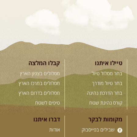
מסע שטח לאחת המדינות הפראיות
והמרגשות בעולם. קירגיסטאן היא לא ...
[המשך]
26.08-02.09.2026
- גאורגיה,
חבל סוונטי: מסע אל ארץ
המגדלים של הקווקז
הקווקז הגבוה מחכה לכם: נתיבי שטח
מרהיבים, פסגות מושלגות, אירוח ...
[המשך]
טיילו איתנו
קבלו המלצה
בחר מסלול טיול
מסלולים בצפון הארץ
23-29.09.2026
- סוכות – טיול
בחר טיול מודרך
מסלולים במרכז הארץ
ג'יפים גאורגיה: שטח פראי, לב
בחר הדרכת נהיגה
מסלולים בדרום הארץ
פתוח
בין רכס הקווקז הנמוך לגבוה, בין נהרות
קורס נהיגת שטח
טיפים לשטח
שוצפים למעברי הרים ...
[המשך]
מקומות לבקר
דברו איתנו
שבילים בפייסבוק
אודות
לכל המסעות בעולם