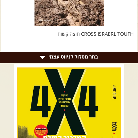
צרו קשר עם שבילים
אודות יואב קווה והאתר שבילים
CROSS ISRAERL TOUFH חוצה קשוח
בחר מסלול לניווט עצמי
רמת הגולן וגליל עליון
גליל תחתון ועמקים
כרמל ורמות מנשה
בקעת הירדן והשומרון
השרון ומישור החוף
הרי ירושלים והשפלה
מדבר יהודה וים המלח
צפון ומערב הנגב