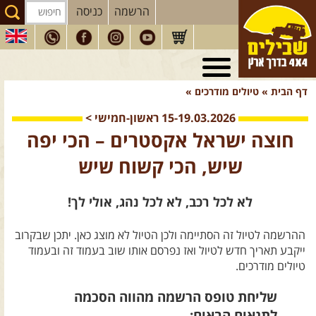
הרשמה
כניסה
טיולי 4X4
בארץ
דף הבית
»
טיולים מודרכים
»
מסעות
בעולם
15-19.03.2026
ראשון-חמישי
>
טיולים
לרכב פנאי
חוצה ישראל אקסטרים – הכי יפה
הדרכות
נהיגה
שיש, הכי קשוח שיש
המדריכים
שלנו
לא לכל רכב, לא לכל נהג, אולי לך!
חנות
שבילים
ההרשמה לטיול זה הסתיימה ולכן הטיול לא מוצג כאן. יתכן שבקרוב
הירשמו לניוזלטר שבילים
ייקבע תאריך חדש לטיול ואז נפרסם אותו שוב בעמוד זה ובעמוד
הבלוג של יואב קווה
טיולים מודרכים.
פודקאסט ג'יפאות
שליחת טופס הרשמה מהווה הסכמה
לתנאים הבאים: