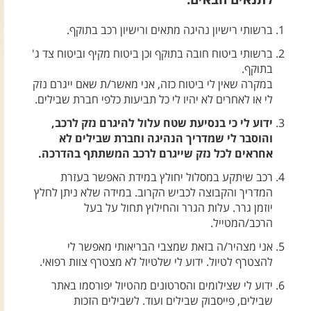
צרו קשר עם שבילים
ברשותי רישיון נהיגה מתאים ורישיון רכב בתוקף.
אודות יואב קווה והאתר שבילים
ברשותי ביטוח חובה בתוקף וכן ביטוח מקיף וביטוח צד ג'
בתוקף.
במקרה שאין לי ביטוח כזה, אני מאשר/ת שאם ייגרם נזק
לי או לאחרים לא יהיו לי כל תביעות כלפי חברת שבילים.
ידוע לי כי בנסיעת שטח עלול להיגרם נזק לרכב,
והוסבר לי שמדריך הנהיגה וחברת שבילים לא
אחראים לכל נזק שייגרם לרכב המשתתף בהדרכה.
רכב שיתקע במסלול יחולץ במידת האפשר בעזרת
המדריך והקבוצה לכביש הקרוב. במידה שלא ניתן לחלץ
יוזמן גרר. עלות הגרר והחילוץ תחול על בעל
הרכב/המטייל.
אני מצהיר/ה בזאת שמצבי הבריאותי מאפשר לי
להצטרף לטיול. ידוע לי שלטיול לא מצטרף צוות רפואי.
ידוע לי שצילומים והסרטונים מהטיול יפורסמו באתר
שבילים, פייסבוק שבילים ועוד. לשבילים הזכות