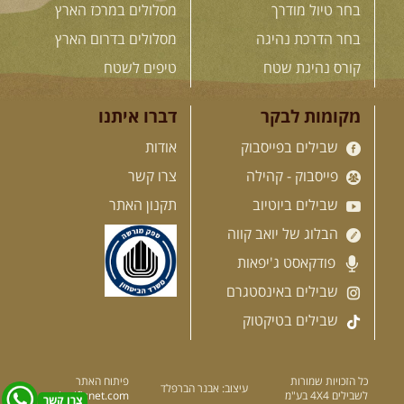
מי לא צריך בימים אלו קצת טבע
בחר טיול מודרך
מסלולים במרכז הארץ
ואנרגיות טובות .... מועדון ...
[המשך]
בחר הדרכת נהיגה
מסלולים בדרום הארץ
קורס נהיגת שטח
טיפים לשטח
12-13.08.2026
רביעי-חמישי
-
מקומות לבקר
דברו איתנו
בלדה בין כוכבים במכתש רמון-
למגוון רכבי שטח
שבילים בפייסבוק
אודות
בחרנו לילה מיוחד לטיול מיוחד!
פייסבוק - קהילה
צרו קשר
השמיים יהיו נקיים, הכוכבים ...
[המשך]
שבילים ביוטיוב
תקנון האתר
הבלוג של יואב קווה
14.08.2026
שישי
- מעיינות
פודקאסט ג'יפאות
ואתגרים בצפון הרמה
שבילים באינסטגרם
מסלול חדש בצפון רמת הגולן בהובלת
מדריך תושב האזור. המסלול ...
שבילים בטיקטוק
[המשך]
כל הזכויות שמורות
פיתוח האתר
עיצוב: אבנר הברפלד
לשבילים 4X4 בע"מ
significnet.com