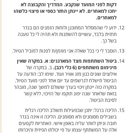
דקות לפני המועד שנקבע. המדריך והקבוצה לא
יחכו למאחרים. לא יינתן החזר כספי או פיצוי כלשהו
למאחרים.
ידוע לי שהמסלול המתוכנן ולוחות הזמנים הם בגדר
תחזית בלבד, עשויים להשתנות ולא תהיה לי כל טענה
בשל כך.
הוסבר לי כי בכל שאלה אני מוזמן/ת לפנות למוביל הטיול.
ביטול השתתפות מצד המארגנים: א. במקרה שאין
מינימום משתתפים (6 כלי רכב).
ב. במקרה של
אילוצים שונים כגון מזג אוויר ועוד. שימו לב: הודעה על
הביטול תישלח לנרשמים עד יום אחד לפני מועד הטיול.
במקרה כזה יינתן זיכוי בערך ששולם למשך שנה, מובהר
בזאת שלאחר שנה יפוג תוקפו של הזיכוי, ללא קשר
לסיבת הביטול.
הליכה ברגל: יתכן שבפעילות תשולב הליכה רגלית
בשבילים מסומנים ולא מסומנים. הליכה זו אינה בגדר
חובה וניתן לוותר עליה באופן אישי. האחריות לקטעים
אלה על המשתתף עצמו על פי יכולתו הפיזית והיכרותו