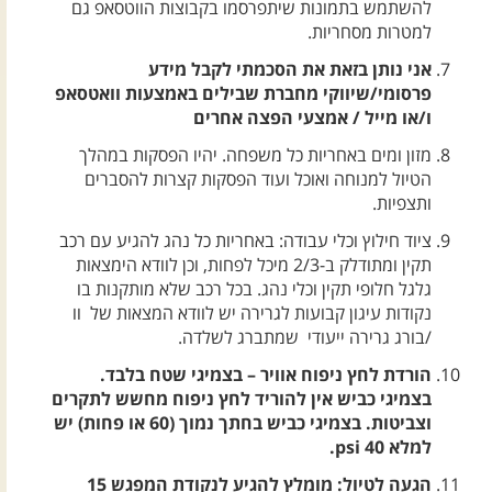
להשתמש בתמונות שיתפרסמו בקבוצות הווטסאפ גם
למטרות מסחריות.
אני נותן בזאת את הסכמתי לקבל מידע
פרסומי/שיווקי מחברת שבילים באמצעות וואטסאפ
ו/או מייל / אמצעי הפצה אחרים
מזון ומים באחריות כל משפחה. יהיו הפסקות במהלך
הטיול למנוחה ואוכל ועוד הפסקות קצרות להסברים
ותצפיות.
ציוד חילוץ וכלי עבודה: באחריות כל נהג להגיע עם רכב
תקין ומתודלק ב-2/3 מיכל לפחות, וכן לוודא הימצאות
גלגל חלופי תקין וכלי נהג. בכל רכב שלא מותקנות בו
נקודות עיגון קבועות לגרירה יש לוודא המצאות של וו
/בורג גרירה ייעודי שמתברג לשלדה.
הורדת לחץ ניפוח אוויר – בצמיגי שטח בלבד.
בצמיגי כביש אין להוריד לחץ ניפוח מחשש לתקרים
וצביטות. בצמיגי כביש בחתך נמוך (60 או פחות) יש
למלא 40 psi.
הגעה לטיול: מומלץ להגיע לנקודת המפגש 15