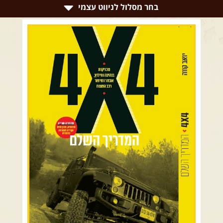
צרו קשר עם שבילים
בחר מסלול לניווט עצמי
אודות יואב קווה והאתר שבילים
רמת הגולן וגליל עליון
גליל תחתון ועמקים
כרמל ורמות מנשה
בקעת הירדן והשומרון
השרון ומישור החוף
הרי ירושלים והשפלה
מדבר יהודה וים המלח
צפון ומערב הנגב
הר הנגב והערבה
רכב שטח רך
רכב שטח קשוח