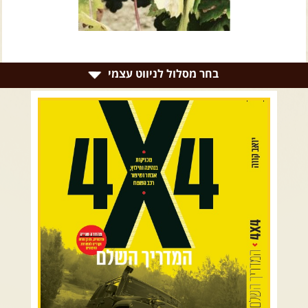
צרו קשר עם שבילים
אודות יואב קווה והאתר שבילים
בחר מסלול לניווט עצמי
רמת הגולן וגליל עליון
גליל תחתון ועמקים
כרמל ורמות מנשה
בקעת הירדן והשומרון
השרון ומישור החוף
הרי ירושלים והשפלה
מדבר יהודה וים המלח
צפון ומערב הנגב
הר הנגב והערבה