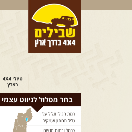
טיולי 4X4
בארץ
בחר מסלול לניווט עצמי
רמת הגולן וגליל עליון
גליל תחתון ועמקים
כרמל ורמות מנשה