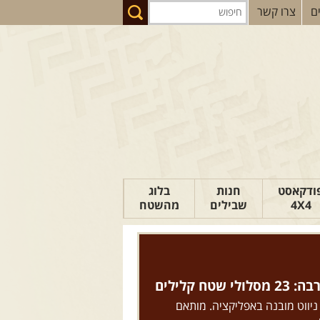
ם
צרו קשר
ודקאסט
חנות
בלוג
4X4
שבילים
מהשטח
הבלוג של יואב
פודקאסט ג'יפאות
טיפים לנהיגה
טח קלילים
כתבות
 ניווט מובנה באפליקציה. מותאם