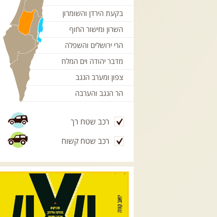
בקעת הירדן והשומרון
השרון ומישור החוף
הרי ירושלים והשפלה
מדבר יהודה וים המלח
צפון ומערב הנגב
הר הנגב והערבה
רכב שטח רך
רכב שטח קשוח