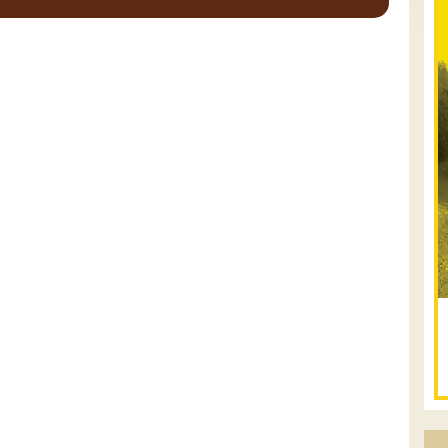
.
טיולים מודרכי
12.08.2026
רביעי
- רכבי
פנאי בשבילי עמק
המעיינות
מי לא צריך בימים אלו קצת טבע ואנרגיות
טובות .... מועדון רכבי הפנאי שלנו ייצא
למסלול חוויתי שמטפס לרכס הגלבוע וגולש
לעמק בית שאן, עם אתגרי נהיגה קלילים ...
[המשך]
12-13.08.2026