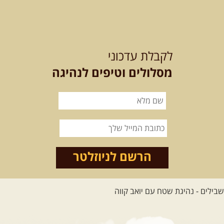
12-13.08.2026
רביעי-חמישי
-
בלדה בין כוכבים במכתש רמון-
לקבלת עדכוני
למגוון רכבי שטח
בחרנו לילה מיוחד לטיול מיוחד!
מסלולים וטיפים לנהיגה
השמיים יהיו נקיים, הכוכבים ...
[המשך]
14.08.2026
שישי
- מעיינות
ואתגרים בצפון הרמה
מסלול חדש בצפון רמת הגולן בהובלת
מדריך תושב האזור. המסלול ...
הרשם לניוזלטר
[המשך]
לכל הטיולים