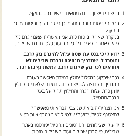
צרו קשר עם שבילים
ברשותי רישיון נהיגה מתאים ורישיון רכב בתוקף.
אודות יואב קווה והאתר שבילים
ברשותי ביטוח חובה בתוקף וכן ביטוח מקיף וביטוח צד ג'
בתוקף.
במקרה שאין לי ביטוח כזה, אני מאשר/ת שאם ייגרם נזק
לי או לאחרים לא יהיו לי כל תביעות כלפי חברת שבילים.
ידוע לי כי בנסיעת שטח עלול להיגרם נזק לרכב,
והוסבר לי שמדריך הנהיגה וחברת שבילים לא
אחראים לכל נזק שייגרם לרכב המשתתף בהדרכה.
רכב שיתקע במסלול יחולץ במידת האפשר בעזרת
המדריך והקבוצה לכביש הקרוב. במידה שלא ניתן לחלץ
יוזמן גרר. עלות הגרר והחילוץ תחול על בעל
הרכב/המטייל.
אני מצהיר/ה בזאת שמצבי הבריאותי מאפשר לי
להצטרף לטיול. ידוע לי שלטיול לא מצטרף צוות רפואי.
ידוע לי שצילומים והסרטונים מהטיול יפורסמו באתר
שבילים, פייסבוק שבילים ועוד. לשבילים הזכות