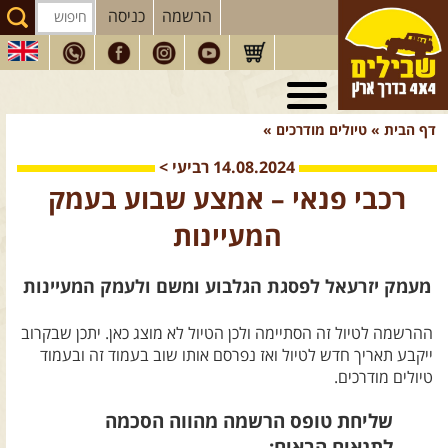
הרשמה
כניסה
טיולי 4X4
בארץ
דף הבית
»
טיולים מודרכים
»
מסעות
בעולם
14.08.2024
רביעי
>
טיולים
לרכב פנאי
רכבי פנאי – אמצע שבוע בעמק
הדרכות
נהיגה
המעיינות
המדריכים
שלנו
מעמק יזרעאל לפסגת הגלבוע ומשם ולעמק המעיינות
חנות
שבילים
ההרשמה לטיול זה הסתיימה ולכן הטיול לא מוצג כאן. יתכן שבקרוב
הירשמו לניוזלטר שבילים
ייקבע תאריך חדש לטיול ואז נפרסם אותו שוב בעמוד זה ובעמוד
הבלוג של יואב קווה
טיולים מודרכים.
פודקאסט ג'יפאות
שליחת טופס הרשמה מהווה הסכמה
לתנאים הבאים: