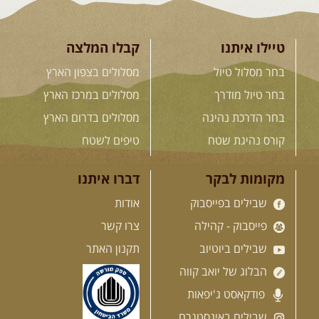
טיילו איתנו
קבלו המלצה
12-13.08.2026
רביעי-חמישי
-
בחר מסלול טיול
מסלולים בצפון הארץ
בלדה בין כוכבים במכתש רמון-
למגוון רכבי שטח
בחר טיול מודרך
מסלולים במרכז הארץ
בחרנו לילה מיוחד לטיול מיוחד!
השמיים יהיו נקיים, הכוכבים ...
בחר הדרכת נהיגה
מסלולים בדרום הארץ
[המשך]
קורס נהיגת שטח
טיפים לשטח
14.08.2026
שישי
- מעיינות
מקומות לבקר
דברו איתנו
ואתגרים בצפון הרמה
שבילים בפייסבוק
אודות
מסלול חדש בצפון רמת הגולן בהובלת
מדריך תושב האזור. המסלול ...
פייסבוק - קהילה
צרו קשר
[המשך]
שבילים ביוטיוב
תקנון האתר
הבלוג של יואב קווה
15.08.2026
שבת
- חדש! נופי
פודקאסט ג'יפאות
הגליל ונחל צלמון
נצא מצומת גולנו למסע שטח מרתק
שבילים באינסטגרם