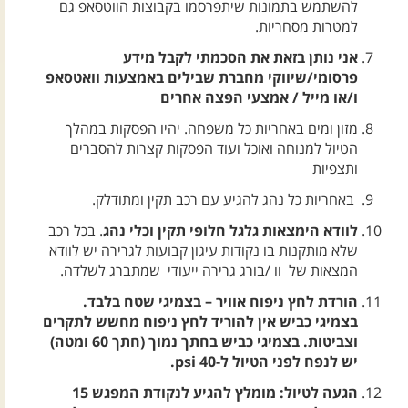
להשתמש בתמונות שיתפרסמו בקבוצות הווטסאפ גם
למטרות מסחריות.
אני נותן בזאת את הסכמתי לקבל מידע
פרסומי/שיווקי מחברת שבילים באמצעות וואטסאפ
ו/או מייל / אמצעי הפצה אחרים
מזון ומים באחריות כל משפחה. יהיו הפסקות במהלך
הטיול למנוחה ואוכל ועוד הפסקות קצרות להסברים
ותצפיות
באחריות כל נהג להגיע עם רכב תקין ומתודלק.
לוודא הימצאות גלגל חלופי תקין וכלי נהג
. בכל רכב
שלא מותקנות בו נקודות עיגון קבועות לגרירה יש לוודא
המצאות של וו /בורג גרירה ייעודי שמתברג לשלדה.
הורדת לחץ ניפוח אוויר – בצמיגי שטח בלבד.
בצמיגי כביש אין להוריד לחץ ניפוח מחשש לתקרים
וצביטות. בצמיגי כביש בחתך נמוך (חתך 60 ומטה)
יש לנפח לפני הטיול ל-40 psi.
הגעה לטיול: מומלץ להגיע לנקודת המפגש 15