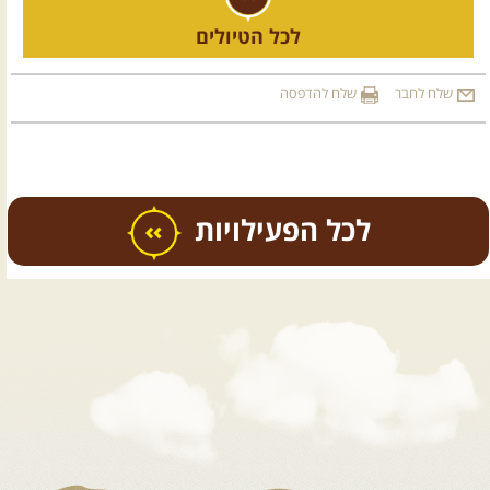
לכל הטיולים
שלח לחבר
שלח להדפסה
כל הפעילויות
.
טיולים מודרכים בארץ
.
12.08.2026
רביעי
- רכבי פנאי
בשבילי עמק המעיינות
מי לא צריך בימים אלו קצת טבע
ואנרגיות טובות .... מועדון ...
[המשך]