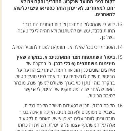
דקות לפני המועד שנקבע. המדריך והקבוצה לא
יחכו למאחרים. לא יינתן החזר כספי או פיצוי כלשהו
למאחרים.
ידוע לי שהמסלול המתוכנן ולוחות הזמנים הם בגדר
תחזית בלבד, עשויים להשתנות ולא תהיה לי כל טענה
בשל כך.
הוסבר לי כי בכל שאלה אני מוזמן/ת לפנות למוביל הטיול.
ביטול השתתפות מצד המארגנים: א. במקרה שאין
מינימום משתתפים (6 כלי רכב).
ב. במקרה של
אילוצים שונים כגון מזג אוויר ועוד. שימו לב: הודעה על
הביטול תישלח לנרשמים עד יום אחד לפני מועד הטיול.
במקרה כזה יינתן זיכוי בערך ששולם למשך שנה, מובהר
בזאת שלאחר שנה יפוג תוקפו של הזיכוי, ללא קשר
לסיבת הביטול.
הליכה ברגל: יתכן שבפעילות תשולב הליכה רגלית
בשבילים מסומנים ולא מסומנים. הליכה זו אינה בגדר
חובה וניתן לוותר עליה באופן אישי. האחריות לקטעים
אלה על המשתתף עצמו על פי יכולתו הפיזית והיכרותו