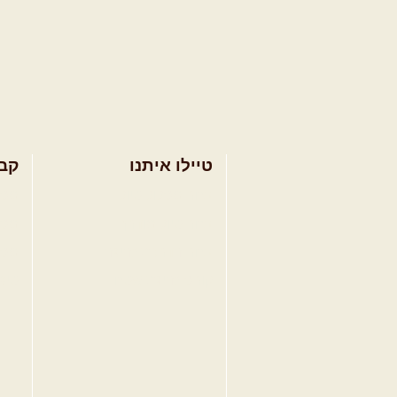
טיילו איתנו
קב
בחר מסלול טיול
מסל
בחר טיול מודרך
מסל
בחר הדרכת נהיגה
מסל
קורס נהיגת שטח
טיפ