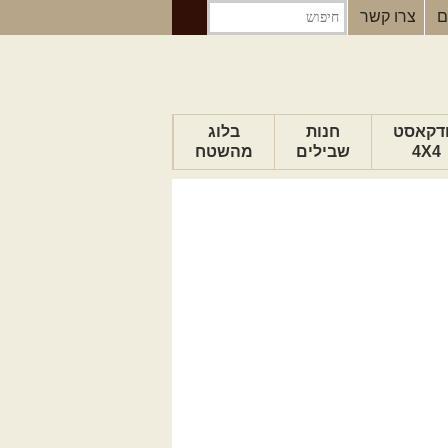
ם
צרו קשר
דקאסט
חנות
בלוג
4X4
שבילים
מהשטח
הבלוג של יואב
פודקאסט ג'יפאות
טיפים לנהיגה
כתבות