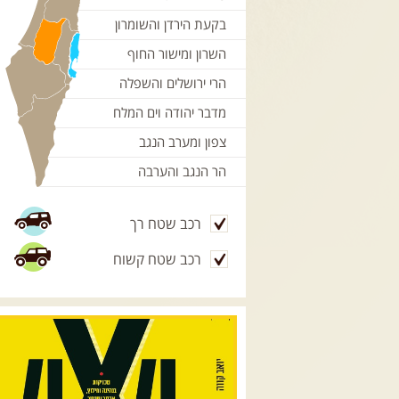
בקעת הירדן והשומרון
השרון ומישור החוף
הרי ירושלים והשפלה
מדבר יהודה וים המלח
צפון ומערב הנגב
הר הנגב והערבה
רכב שטח רך
רכב שטח קשוח