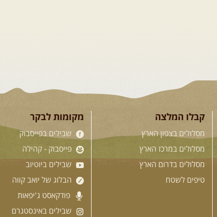
14.08.2026
שישי
- מעיינות
ואתגרים בצפון הרמה
מסלול חדש בצפון רמת הגולן בהובלת
מדריך תושב האזור. המסלול משלב מעיינות
צוננים והיסטוריה של תקופת טרום מלחמת
ששת הימים. נשכשך רגלינו בעין-תינה
ומשם נמשיך במורדות רמת הגולן ...
[המשך]
קבלו המלצה
מקומות לבקר
מסלולים בצפון הארץ
שבילים בפייסבוק
15.08.2026
שבת
- חדש!
מסלולים במרכז הארץ
פייסבוק - קהילה
נופי הגליל ונחל צלמון
מסלולים בדרום הארץ
שבילים ביוטיוב
נצא מצומת גולנו למסע שטח מרתק בגליל.
טיפים לשטח
הבלוג של יואב קווה
נבקר בקבר יתרו, אתר קדוש ובעל חשיבות
פודקאסט ג'יפאות
היסטורית ורוחנית ומשם נמשיך בנסיעת
שטח מרהיבה לאורך נחל ארבל עד ליישוב
שבילים באינסטגרם
מסד. נמשיך ...
[המשך]