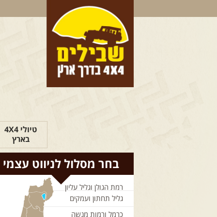
טיולי 4X4
בארץ
בחר מסלול לניווט עצמי
רמת הגולן וגליל עליון
גליל תחתון ועמקים
כרמל ורמות מנשה