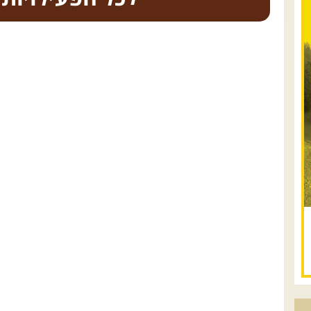
.
טיולים מודרכי
08.08.2026
שבת
- חדש!
פסגות ומעיינות בגליל
הירוק
נתחיל במקום קדוש ומיוחד – נבי סבלאן
בחורפיש, נמשיך בנסיעת שטח מרהיבה בין
מטעים, כרמים ונופי הגליל אל אחת
התצפיות היפות בארץ – הר אדיר, מול הרי
הגליל ...
[המשך]
12.08.2026
רביעי
- רכבי