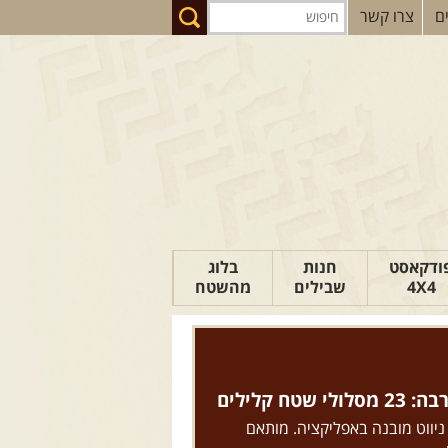
ם
צרו קשר
ודקאסט
חנות
בלוג
4X4
שבילים
מהשטח
הבלוג של יואב
פודקאסט ג'יפאות
טיפים לנהיגה
טח קלילים
כתבות
 ניווט מובנה באפליקציה. מותאם