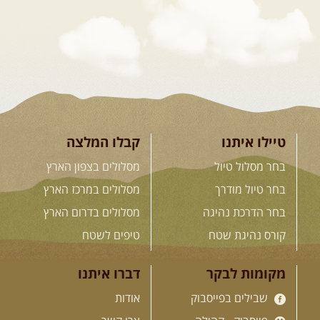
מרהיבים, פסגות מושלגות, אירוח ...
[המשך]
23-29.09.2026
- סוכות – טיול
ג'יפים גאורגיה: שטח פראי, לב
פתוח
בין רכס הקווקז הנמוך לגבוה, בין נהרות
שוצפים למעברי הרים ...
[המשך]
טיילו איתנו
קבלו המלצה
בחר מסלול טיול
מסלולים בצפון הארץ
בחר טיול מודרך
מסלולים במרכז הארץ
לכל המסעות בעולם
בחר הדרכת נהיגה
מסלולים בדרום הארץ
קורס נהיגת שטח
טיפים לשטח
.
הדרכות נהיגה
.
מקומות לבקר
דברו איתנו
שבילים בפייסבוק
אודות
21.08.2026
שישי
- קורס נהיגת
שטח בקבוצה