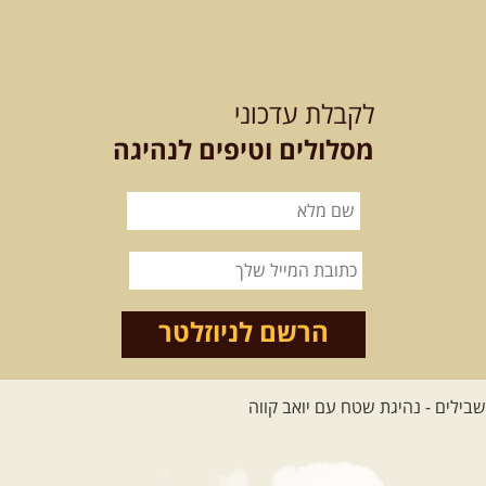
לכל הטיולים
לקבלת עדכוני
מסלולים וטיפים לנהיגה
.
מסעות בעולם
.
12-22.08.2026
- טיול ג'יפים
קירגיסטאן – בעקבות הנוודים,
דרך השטח
מסע שטח לאחת המדינות הפראיות
והמרגשות בעולם. קירגיסטאן היא לא ...
הרשם לניוזלטר
[המשך]
26.08-02.09.2026
- גאורגיה,
חבל סוונטי: מסע אל ארץ
המגדלים של הקווקז
הקווקז הגבוה מחכה לכם: נתיבי שטח