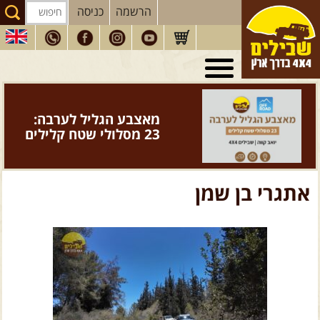
הרשמה
כניסה
טיולי 4X4
בארץ
מסעות
בעולם
מאצבע הגליל לערבה:
טיולים
לרכב פנאי
23 מסלולי שטח קלילים
הדרכות
נהיגה
המדריכים
שלנו
אתגרי בן שמן
חנות
שבילים
הירשמו לניוזלטר שבילים
הבלוג של יואב קווה
פודקאסט ג'יפאות