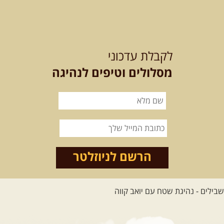
12-13.08.2026
רביעי-חמישי
-
בלדה בין כוכבים במכתש רמון-
לקבלת עדכוני
למגוון רכבי שטח
בחרנו לילה מיוחד לטיול מיוחד!
מסלולים וטיפים לנהיגה
השמיים יהיו נקיים, הכוכבים ...
[המשך]
14.08.2026
שישי
- מעיינות
ואתגרים בצפון הרמה
מסלול חדש בצפון רמת הגולן בהובלת
מדריך תושב האזור. המסלול ...
הרשם לניוזלטר
[המשך]
לכל הטיולים