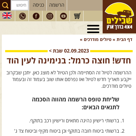
הרשמה
כניסה
טיולי 4X4
בארץ
דף הבית
»
טיולים מודרכים
»
מסעות
בעולם
02.09.2023
שבת
>
טיולים
לרכב פנאי
חדש! חוצה כרמל: בנימינה לעין הוד
הדרכות
נהיגה
ההרשמה לטיול זה הסתיימה ולכן הטיול לא מוצג כאן. יתכן שבקרוב
המדריכים
שלנו
ייקבע תאריך חדש לטיול ואז נפרסם אותו שוב בעמוד זה ובעמוד
טיולים מודרכים.
חנות
שבילים
שליחת טופס הרשמה מהווה הסכמה
הירשמו לניוזלטר שבילים
לתנאים הבאים:
הבלוג של יואב קווה
ברשותי רישיון נהיגה מתאים ורישיון רכב בתוקף.
פודקאסט ג'יפאות
ברשותי ביטוח חובה בתוקף וכן ביטוח מקיף וביטוח צד ג'