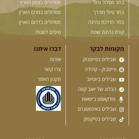
בחר מסלול טיול
מסלולים בצפון הארץ
בשבילי עמק המעיינות
מי לא צריך בימים אלו קצת טבע
בחר טיול מודרך
מסלולים במרכז הארץ
ואנרגיות טובות .... מועדון ...
[המשך]
בחר הדרכת נהיגה
מסלולים בדרום הארץ
קורס נהיגת שטח
טיפים לשטח
12-13.08.2026
רביעי-חמישי
-
מקומות לבקר
דברו איתנו
בלדה בין כוכבים במכתש רמון-
למגוון רכבי שטח
שבילים בפייסבוק
אודות
בחרנו לילה מיוחד לטיול מיוחד!
פייסבוק - קהילה
צרו קשר
השמיים יהיו נקיים, הכוכבים ...
[המשך]
שבילים ביוטיוב
תקנון האתר
הבלוג של יואב קווה
14.08.2026
שישי
- מעיינות
פודקאסט ג'יפאות
ואתגרים בצפון הרמה
שבילים באינסטגרם
מסלול חדש בצפון רמת הגולן בהובלת
מדריך תושב האזור. המסלול ...
שבילים בטיקטוק
[המשך]