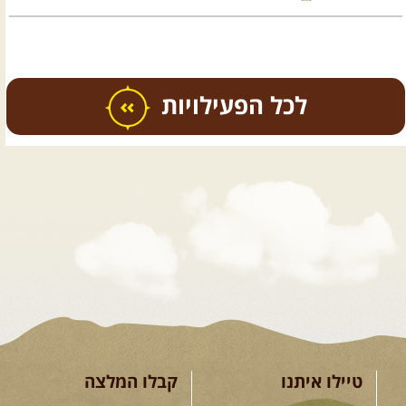
כל הפעילויות
.
טיולים מודרכים בארץ
.
08.08.2026
שבת
- חדש!
פסגות ומעיינות בגליל הירוק
נתחיל במקום קדוש ומיוחד – נבי
סבלאן בחורפיש, נמשיך בנסיעת ...
[המשך]
טיילו איתנו
קבלו המלצה
12.08.2026
רביעי
- רכבי פנאי