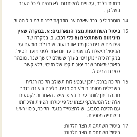
תחזית בלבד, עשויים להשתנות ולא תהיה לי כל טענה
בשל כך.
הוסבר לי כי בכל שאלה אני מוזמן/ת לפנות למוביל הטיול.
ביטול השתתפות מצד המארגנים: א. במקרה שאין
מינימום משתתפים (6 כלי רכב).
ב. במקרה של
אילוצים שונים כגון מזג אוויר ועוד. שימו לב: הודעה על
הביטול תישלח לנרשמים עד יום אחד לפני מועד הטיול.
במקרה כזה יינתן זיכוי בערך ששולם למשך שנה, מובהר
בזאת שלאחר שנה יפוג תוקפו של הזיכוי, ללא קשר
לסיבת הביטול.
הליכה ברגל: יתכן שבפעילות תשולב הליכה רגלית
בשבילים מסומנים ולא מסומנים. הליכה זו אינה בגדר
חובה וניתן לוותר עליה באופן אישי. האחריות לקטעים
אלה על המשתתף עצמו על פי יכולתו הפיזית והיכרותו
עם הליכה בטבע. יש להצטייד בנעלי הליכה, כיסוי ראש
ובשתייה מספקת.
ביטול השתתפות מצד הלקוח:
ביטול השתתפות מצד הלקוח: