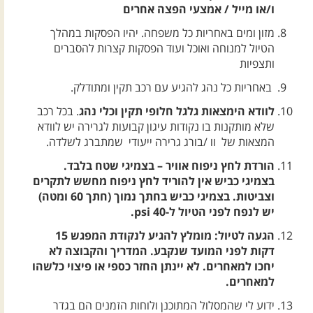
ו/או מייל / אמצעי הפצה אחרים
מזון ומים באחריות כל משפחה. יהיו הפסקות במהלך
הטיול למנוחה ואוכל ועוד הפסקות קצרות להסברים
ותצפיות
באחריות כל נהג להגיע עם רכב תקין ומתודלק.
לוודא הימצאות גלגל חלופי תקין וכלי נהג
. בכל רכב
שלא מותקנות בו נקודות עיגון קבועות לגרירה יש לוודא
המצאות של וו /בורג גרירה ייעודי שמתברג לשלדה.
הורדת לחץ ניפוח אוויר – בצמיגי שטח בלבד.
בצמיגי כביש אין להוריד לחץ ניפוח מחשש לתקרים
וצביטות. בצמיגי כביש בחתך נמוך (חתך 60 ומטה)
יש לנפח לפני הטיול ל-40 psi.
הגעה לטיול: מומלץ להגיע לנקודת המפגש 15
דקות לפני המועד שנקבע. המדריך והקבוצה לא
יחכו למאחרים. לא יינתן החזר כספי או פיצוי כלשהו
למאחרים.
ידוע לי שהמסלול המתוכנן ולוחות הזמנים הם בגדר