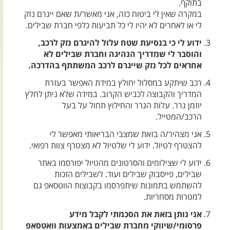
בתוקף.
צרו קשר עם שבילים
במקרה שאין לי ביטוח כזה, אני מאשר/ת שאם ייגרם נזק
אודות יואב קווה והאתר שבילים
לי או לאחרים לא יהיו לי כל תביעות כלפי חברת שבילים.
ידוע לי כי בנסיעת שטח עלול להיגרם נזק לרכב,
והוסבר לי שמדריך הנהיגה וחברת שבילים לא
אחראים לכל נזק שייגרם לרכב המשתתף בהדרכה.
רכב שיתקע במסלול יחולץ במידת האפשר בעזרת
המדריך והקבוצה לכביש הקרוב. במידה שלא ניתן לחלץ
יוזמן גרר. עלות הגרר והחילוץ תחול על בעל
הרכב/המטייל.
אני מצהיר/ה בזאת שמצבי הבריאותי מאפשר לי
להצטרף לטיול. ידוע לי שלטיול לא מצטרף צוות רפואי.
ידוע לי שצילומים והסרטונים מהטיול יפורסמו באתר
שבילים, פייסבוק שבילים ועוד. לשבילים הזכות
להשתמש בתמונות שיתפרסמו בקבוצות הווטסאפ גם
למטרות מסחריות.
אני נותן בזאת את הסכמתי לקבל מידע
פרסומי/שיווקי מחברת שבילים באמצעות וואטסאפ