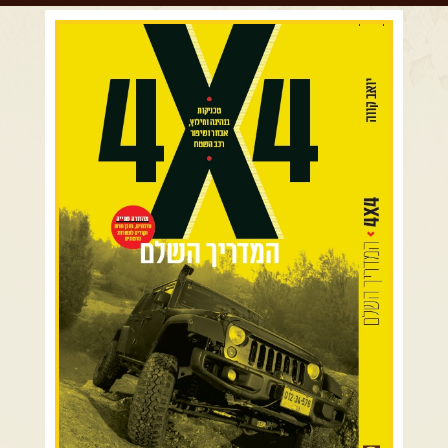
צרו קשר עם שבילים
רמת הגולן וגליל עליון
אודות יואב קווה והאתר שבילים
גליל תחתון ועמקים
כרמל ורמות מנשה
בקעת הירדן והשומרון
השרון ומישור החוף
הרי ירושלים והשפלה
מדבר יהודה וים המלח
צפון ומערב הנגב
הר הנגב והערבה
רכב שטח רך
רכב שטח קשוח