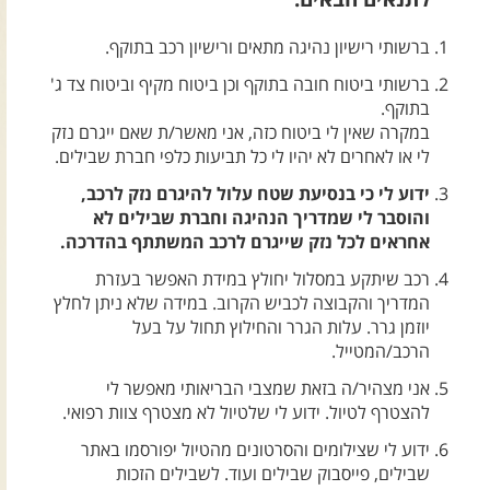
צרו קשר עם שבילים
ברשותי רישיון נהיגה מתאים ורישיון רכב בתוקף.
אודות יואב קווה והאתר שבילים
ברשותי ביטוח חובה בתוקף וכן ביטוח מקיף וביטוח צד ג'
בתוקף.
במקרה שאין לי ביטוח כזה, אני מאשר/ת שאם ייגרם נזק
לי או לאחרים לא יהיו לי כל תביעות כלפי חברת שבילים.
ידוע לי כי בנסיעת שטח עלול להיגרם נזק לרכב,
והוסבר לי שמדריך הנהיגה וחברת שבילים לא
אחראים לכל נזק שייגרם לרכב המשתתף בהדרכה.
רכב שיתקע במסלול יחולץ במידת האפשר בעזרת
המדריך והקבוצה לכביש הקרוב. במידה שלא ניתן לחלץ
יוזמן גרר. עלות הגרר והחילוץ תחול על בעל
הרכב/המטייל.
אני מצהיר/ה בזאת שמצבי הבריאותי מאפשר לי
להצטרף לטיול. ידוע לי שלטיול לא מצטרף צוות רפואי.
ידוע לי שצילומים והסרטונים מהטיול יפורסמו באתר
שבילים, פייסבוק שבילים ועוד. לשבילים הזכות