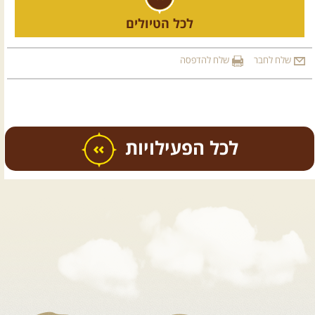
לכל הטיולים
שלח לחבר
שלח להדפסה
כל הפעילויות
.
טיולים מודרכים בארץ
.
07.08.2026
שישי
- קיץ רטוב
ברמת סירין
רמת סירין ונחל תבור- שילוב מיוחד של
נופי עמק והר, ...
[המשך]