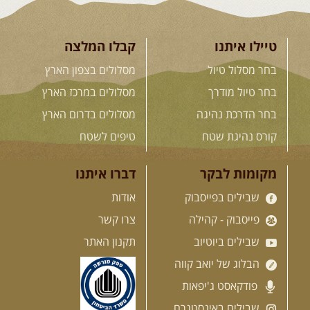
טיילו איתנו
קבלו המלצה
07-08.08.2026
שישי-שבת
-
בחר מסלול טיול
מסלולים בצפון הארץ
שישי לילה בבקעת צין ושבת
בעין עקב
בחר טיול מודרך
מסלולים במרכז הארץ
ניפגש בהר אבנון בנקודת התצפית
הכה מיוחדת שבו, שעת דמדומים. ...
בחר הדרכת נהיגה
מסלולים בדרום הארץ
[המשך]
קורס נהיגת שטח
טיפים לשטח
08.08.2026
שבת
- חדש!
מקומות לבקר
דברו איתנו
פסגות ומעיינות בגליל הירוק
שבילים בפייסבוק
אודות
נתחיל במקום קדוש ומיוחד – נבי
סבלאן בחורפיש, נמשיך בנסיעת ...
פייסבוק - קהילה
צרו קשר
[המשך]
שבילים ביוטיוב
תקנון האתר
הבלוג של יואב קווה
12.08.2026
רביעי
- רכבי פנאי
פודקאסט ג'יפאות
בשבילי עמק המעיינות
שבילים באינסטגרם
מי לא צריך בימים אלו קצת טבע