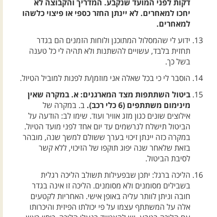
דקות לפני המועד שנקבע. המדריך והקבוצה לא
יחכו למאחרים. לא יינתן החזר כספי או פיצוי כלשהו
למאחרים.
ידוע לי שהמסלול המתוכנן ולוחות הזמנים הם בגדר
תחזית בלבד, עשויים להשתנות ולא תהיה לי כל טענה
בשל כך.
הוסבר לי כי בכל שאלה אני מוזמן/ת לפנות למוביל הטיול.
ביטול השתתפות מצד המארגנים: א. במקרה שאין
מינימום משתתפים (6 כלי רכב).
ב. במקרה של
אילוצים שונים כגון מזג אוויר ועוד. שימו לב: הודעה על
הביטול תישלח לנרשמים עד יום אחד לפני מועד הטיול.
במקרה כזה יינתן זיכוי בערך ששולם למשך שנה, מובהר
בזאת שלאחר שנה יפוג תוקפו של הזיכוי, ללא קשר
לסיבת הביטול.
הליכה ברגל: יתכן שבפעילות תשולב הליכה רגלית
בשבילים מסומנים ולא מסומנים. הליכה זו אינה בגדר
חובה וניתן לוותר עליה באופן אישי. האחריות לקטעים
אלה על המשתתף עצמו על פי יכולתו הפיזית והיכרותו