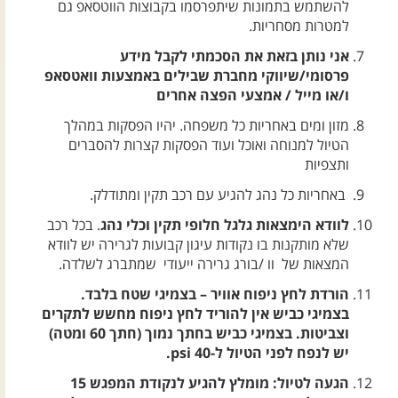
להשתמש בתמונות שיתפרסמו בקבוצות הווטסאפ גם
למטרות מסחריות.
אני נותן בזאת את הסכמתי לקבל מידע
פרסומי/שיווקי מחברת שבילים באמצעות וואטסאפ
ו/או מייל / אמצעי הפצה אחרים
מזון ומים באחריות כל משפחה. יהיו הפסקות במהלך
הטיול למנוחה ואוכל ועוד הפסקות קצרות להסברים
ותצפיות
באחריות כל נהג להגיע עם רכב תקין ומתודלק.
לוודא הימצאות גלגל חלופי תקין וכלי נהג
. בכל רכב
שלא מותקנות בו נקודות עיגון קבועות לגרירה יש לוודא
המצאות של וו /בורג גרירה ייעודי שמתברג לשלדה.
הורדת לחץ ניפוח אוויר – בצמיגי שטח בלבד.
בצמיגי כביש אין להוריד לחץ ניפוח מחשש לתקרים
וצביטות. בצמיגי כביש בחתך נמוך (חתך 60 ומטה)
יש לנפח לפני הטיול ל-40 psi.
הגעה לטיול: מומלץ להגיע לנקודת המפגש 15