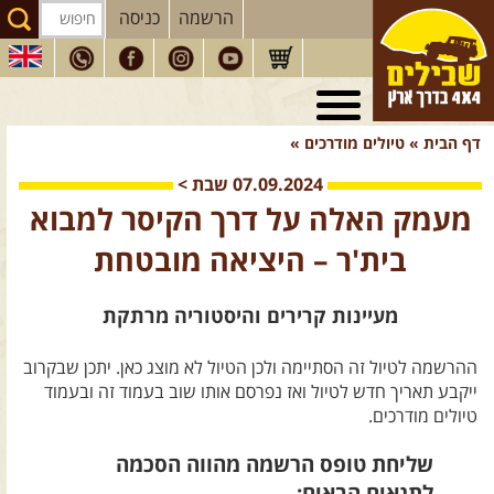
הרשמה
כניסה
טיולי 4X4
בארץ
דף הבית
»
טיולים מודרכים
»
מסעות
בעולם
07.09.2024
שבת
>
טיולים
לרכב פנאי
מעמק האלה על דרך הקיסר למבוא
הדרכות
נהיגה
בית'ר – היציאה מובטחת
המדריכים
שלנו
מעיינות קרירים והיסטוריה מרתקת
חנות
שבילים
ההרשמה לטיול זה הסתיימה ולכן הטיול לא מוצג כאן. יתכן שבקרוב
הירשמו לניוזלטר שבילים
ייקבע תאריך חדש לטיול ואז נפרסם אותו שוב בעמוד זה ובעמוד
הבלוג של יואב קווה
טיולים מודרכים.
פודקאסט ג'יפאות
שליחת טופס הרשמה מהווה הסכמה
לתנאים הבאים: