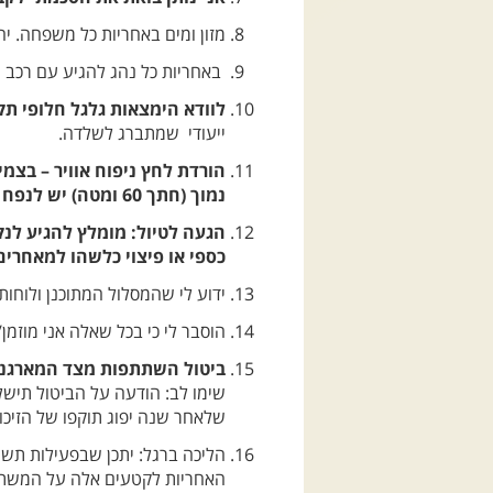
מזון ומים באחריות כל משפחה. י
באחריות כל נהג להגיע עם רכב ת
לוודא הימצאות גלגל חלופי תקי
ייעודי שמתברג לשלדה.
הורדת לחץ ניפוח אוויר – בצמ
נמוך (חתך 60 ומטה) יש לנפח לפני הטיול ל-40 psi.
כספי או פיצוי כלשהו למאחרים
ידוע לי שהמסלול המתוכנן ולוחו
הוסבר לי כי בכל שאלה אני מוזמן/
ביטול השתתפות מצד המארגנים: א.
שימו לב: הודעה על הביטול תישל
שלאחר שנה יפוג תוקפו של הזיכוי
הליכה ברגל: יתכן שבפעילות תשול
האחריות לקטעים אלה על המשתתף 