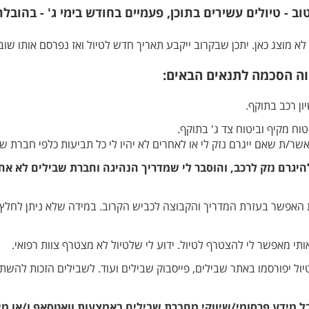
וב - טיולים עשירים בתוכן, פעמיים בחודש בימי ג' - בהובלת
א מוצג כאן. יתכן שבקרוב ייקבע תאריך חדש לטיול ואז נפרסם אותו שוב 
ה הסכמה לתנאים הבאים:
ון רכב בתוקף.
וח מקיף וביטוח צד ג' בתוקף.
אשר/ת שאם ייגרם נזק לי או לאחרים לא יהיו לי כל תביעות כלפי חברת שב
להיגרם נזק לרכב, והוסבר לי שמדריך הנהיגה וחברת שבילים לא אח
האפשר בעזרת המדריך והקבוצה לכביש הקרוב. במידה שלא ניתן לחלץ יו
י מאפשר לי להצטרף לטיול. ידוע לי שלטיול לא מצטרף צוות רפואי.
טיול יפורסמו באתר שבילים, פייסבוק שבילים ועוד. לשבילים הזכות לה
ל מידע פרסומי/שיווקי מחברת שבילים באמצעות וואטסאפ ו/או מי