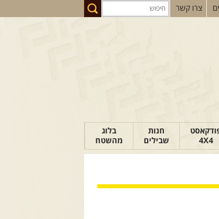
ם
צרו קשר
ודקאסט
חנות
בלוג
4X4
שבילים
מהשטח
הבלוג של יואב
פודקאסט ג'יפאות
טיפים לנהיגה
כתבות