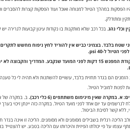
היו הפסקות במהלך הטיול למנוחה ואוכל ועוד הפסקות קצרות להסברים ות
קין ומתודלק.
ן וכלי נהג
. בכל רכב שלא מותקנות בו נקודות עיגון קבועות לגרירה יש 
יגי שטח בלבד. בצמיגי כביש אין להוריד לחץ ניפוח מחשש לתקרים 
הגעה לטיול: מומלץ להגיע לנקודת המפגש 15 דקות לפני המועד שנקבע. המדריך
.
ת הזמנים הם בגדר תחזית בלבד, עשויים להשתנות ולא תהיה לי כל טענה
ת לפנות למוביל הטיול.
 במקרה שאין מינימום משתתפים (6 כלי רכב).
ב. במקרה של אילו
ח לנרשמים עד יום אחד לפני מועד הטיול. במקרה כזה יינתן זיכוי בער
, ללא קשר לסיבת הביטול.
ב הליכה רגלית בשבילים מסומנים ולא מסומנים. הליכה זו אינה בגדר חוב
עצמו על פי יכולתו הפיזית והיכרותו עם הליכה בטבע. יש להצטייד בנע